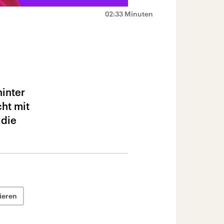
02:33 Minuten
hinter
ht mit
 die
ieren