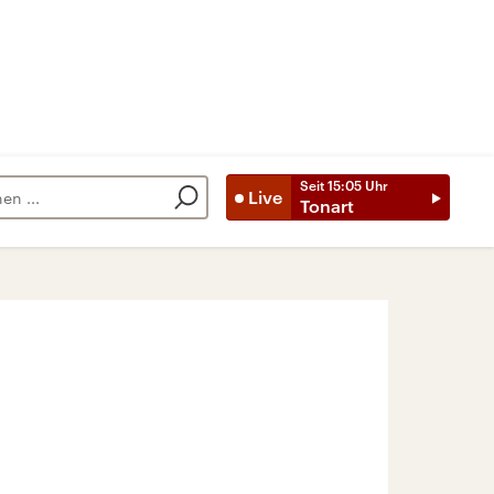
Seit
15:05
Uhr
Live
Tonart