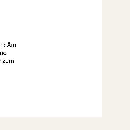
en: Am
ine
r zum