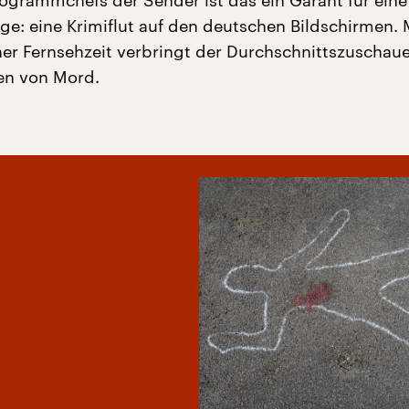
rogrammchefs der Sender ist das ein Garant für eine
ge: eine Krimiflut auf den deutschen Bildschirmen. 
iner Fernsehzeit verbringt der Durchschnittszuschaue
en von Mord.