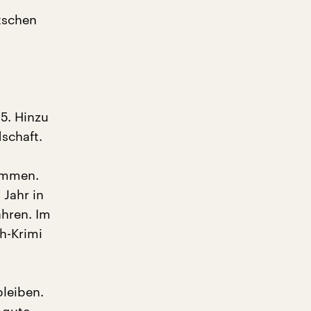
tschen
35. Hinzu
schaft.
nommen.
 Jahr in
ahren. Im
h-Krimi
bleiben.