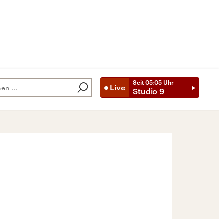
Seit
05:05
Uhr
Live
Studio 9