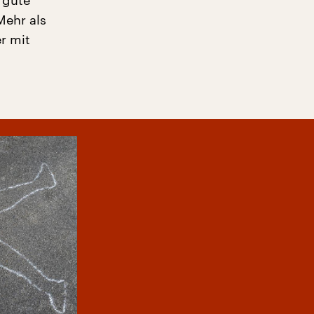
 gute
Mehr als
r mit