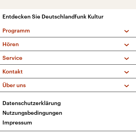
Entdecken Sie Deutschlandfunk Kultur
Programm
Vorschau und Rückschau
Hören
Sendungen und Podcasts
Livestream
Service
Musikliste
Frequenzen (UKW + DAB+)
FAQ
Kontakt
Kakadu – Das Kinderprogramm
Apps
Archiv
Hörerservice
Über uns
Newsletter
Social Media
Deutschlandradio
RSS
Datenschutzerklärung
Presse
Veranstaltungen
Nutzungsbedingungen
Karriere
Impressum
Transparenz
Korrekturen und Richtigstellungen