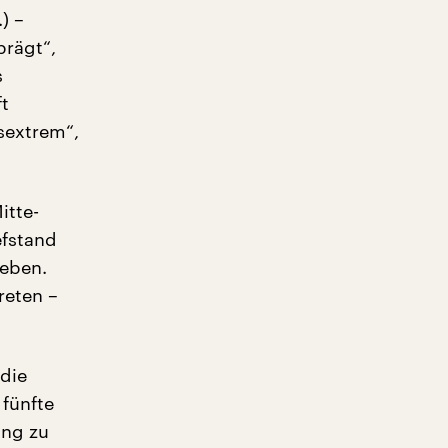
) –
prägt“,
s
t
sextrem“,
itte-
efstand
geben.
reten –
 die
 fünfte
ung zu