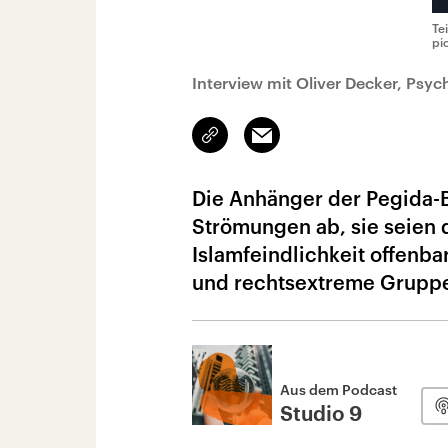
Te
pi
Interview mit Oliver Decker, Psyc
Link
Email
kopieren/teilen
Die Anhänger der Pegida-
Strömungen ab, sie seien d
Islamfeindlichkeit offenba
und rechtsextreme Gruppe,
Aus dem Podcast
Studio 9