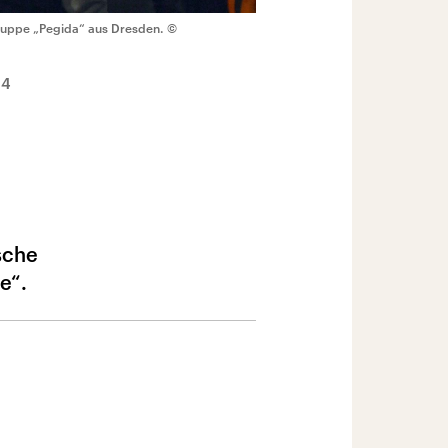
ruppe „Pegida“ aus Dresden.
©
14
sche
e“.