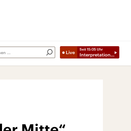
Seit
15:05
Uhr
Live
Interpretationen
er Mitte“