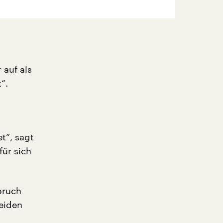
 auf als
“.
t“, sagt
für sich
pruch
eiden