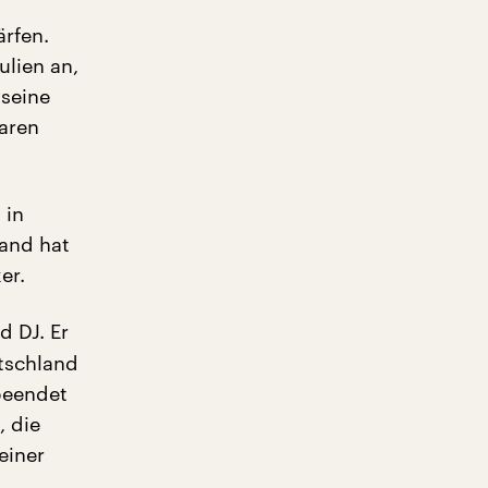
ärfen.
ulien an,
 seine
waren
 in
land hat
er.
d DJ. Er
tschland
beendet
, die
einer