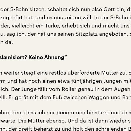
 der S-Bahn sitzen, schaltet sich nun also Gott ein, d
 zugehört hat, und es uns zeigen will. In der S-Bahn i
nder, vielleicht ein Türke, erhebt sich und macht un
du, sag ich, der hat uns seinen Sitzplatz angeboten, 
n da.
slamisiert? Keine Ahnung“
 weiter steigt eine restlos überforderte Mutter zu. S
rm und hat noch einen etwa fünfjährigen Jungen mi
 sich. Der Junge fällt vom Roller genau in dem Augen
will. Er gerät mit dem Fuß zwischen Waggon und Bah
schrocken, dass ich nur benommen hinstarre und da
warte. Die Mutter ebenso. Und da ist dann wieder s
n, der greift beherzt zu und holt den schreienden B