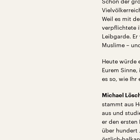
Schon der gro
Vielvölkerrei
Weil es mit de
verpflichtete 
Leibgarde. Er
Muslime – und
Heute würde er
Eurem Sinne, 
es so, wie Ihr
Michael Lösc
stammt aus H
aus und studi
er den ersten
über hundert J
östlich-balka