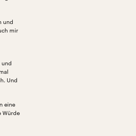
n und
uch mir
n und
 mal
ch. Und
n eine
ie Würde