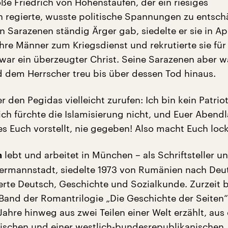
ße Friedrich von Hohenstaufen, der ein riesiges
ch regierte, wusste politische Spannungen zu entsch
n Sarazenen ständig Ärger gab, siedelte er sie in Ap
ihre Männer zum Kriegsdienst und rekrutierte sie für
 war ein überzeugter Christ. Seine Sarazenen aber 
 dem Herrscher treu bis über dessen Tod hinaus.
 den Pegidas vielleicht zurufen: Ich bin kein Patriot
ich fürchte die Islamisierung nicht, und Euer Abend
 es Euch vorstellt, nie gegeben! Also macht Euch lock
lebt und arbeitet in München – als Schriftsteller un
h
ermannstadt, siedelte 1973 von Rumänien nach Deu
erte Deutsch, Geschichte und Sozialkunde. Zurzeit 
 Band der Romantrilogie „Die Geschichte der Seiten“
ahre hinweg aus zwei Teilen einer Welt erzählt, aus 
nischen und einer westlich-bundesrepublikanischen.