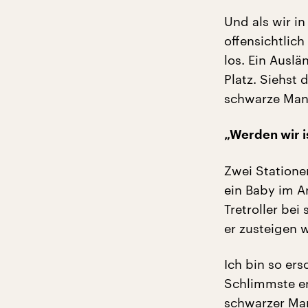
Und als wir in
offensichtlich
los. Ein Auslä
Platz. Siehst 
schwarze Man
„Werden wir i
Zwei Stationen
ein Baby im A
Tretroller bei
er zusteigen 
Ich bin so er
Schlimmste er
schwarzer Man