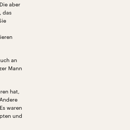
 Die aber
, das
Sie
rieren
Auch an
rzer Mann
ren hat,
 Andere
 Es waren
ppten und