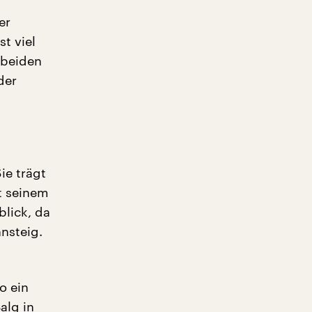
er
st viel
s beiden
der
ie trägt
t seinem
blick, da
nsteig.
s
o ein
alg in