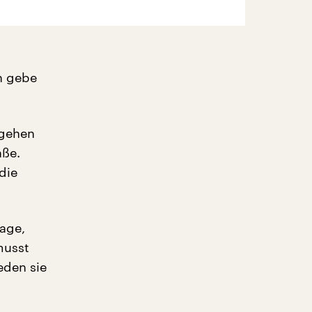
ch gebe
 gehen
aße.
die
rage,
musst
eden sie