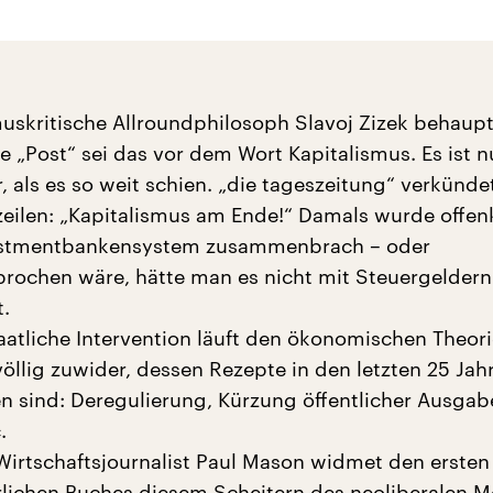
muskritische Allroundphilosoph Slavoj Zizek behaupt
e „Post“ sei das vor dem Wort Kapitalismus. Es ist n
, als es so weit schien. „die tageszeitung“ verkünde
zeilen: „Kapitalismus am Ende!“ Damals wurde offen
estmentbankensystem zusammenbrach – oder
ochen wäre, hätte man es nicht mit Steuergeldern
t.
taatliche Intervention läuft den ökonomischen Theor
völlig zuwider, dessen Rezepte in den letzten 25 Jah
n sind: Deregulierung, Kürzung öffentlicher Ausgab
.
Wirtschaftsjournalist Paul Mason widmet den ersten 
rlichen Buches diesem Scheitern des neoliberalen Mo