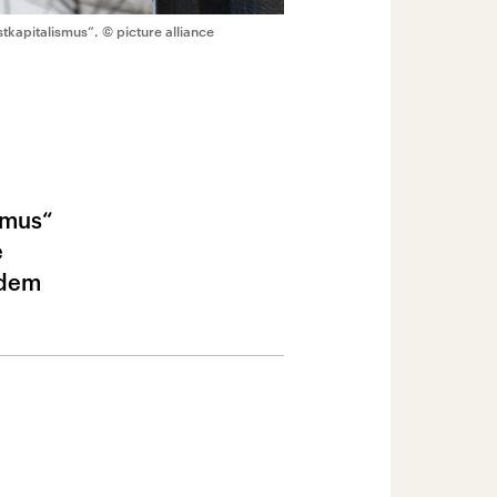
stkapitalismus“.
© picture alliance
ismus“
e
 dem