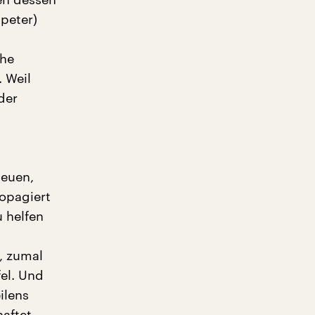
peter)
che
 Weil
der
neuen,
ropagiert
u helfen
, zumal
el. Und
ilens
aftet