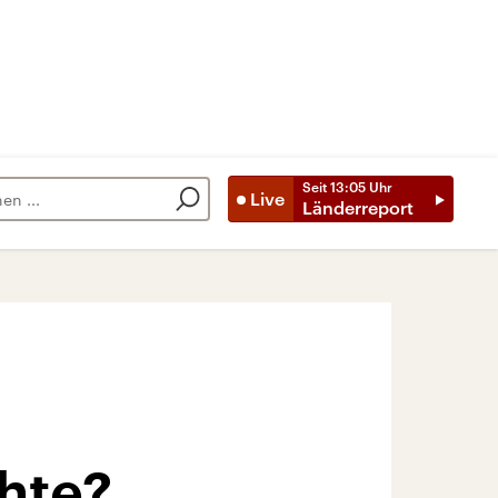
Seit
13:05
Uhr
Live
Länderreport
chte?