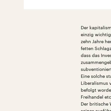
Der kapitalis
einzig wichtig
zehn Jahre her
fetten Schlag
dass das Inv
zusammengebr
subventionier
Eine solche s
Liberalismus 
befolgt worde
Freihandel etc
Der britische 
seines ausfüh