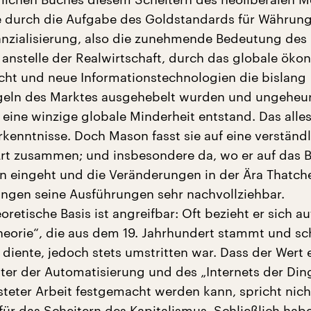
ie durch die Aufgabe des Goldstandards für Währun
anzialisierung, also die zunehmende Bedeutung des
 anstelle der Realwirtschaft, durch das globale ök
ht und neue Informationstechnologien die bislang
geln des Marktes ausgehebelt wurden und ungeheu
 eine winzige globale Minderheit entstand. Das alles
rkenntnisse. Doch Mason fasst sie auf eine verständ
rt zusammen; und insbesondere da, wo er auf das B
n eingeht und die Veränderungen in der Ära Thatch
lingen seine Ausführungen sehr nachvollziehbar.
oretische Basis ist angreifbar: Oft bezieht er sich au
heorie“, die aus dem 19. Jahrhundert stammt und s
diente, jedoch stets umstritten war. Dass der Wert 
lter der Automatisierung und des „Internets der Din
steter Arbeit festgemacht werden kann, spricht nich
für das Scheitern des Kapitalismus. Schließlich hab