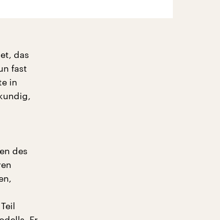
et, das
un fast
te in
kundig,
ien des
ren
en,
Teil
dells. Er