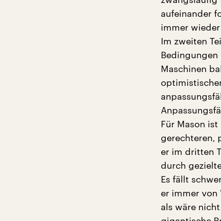
aufeinander f
immer wieder
Im zweiten Tei
Bedingungen 
Maschinen bal
optimistische
anpassungsfäh
Anpassungsfäh
Für Mason ist
gerechteren, p
er im dritten 
durch gezielt
Es fällt schw
er immer von 
als wäre nich
gigantische P