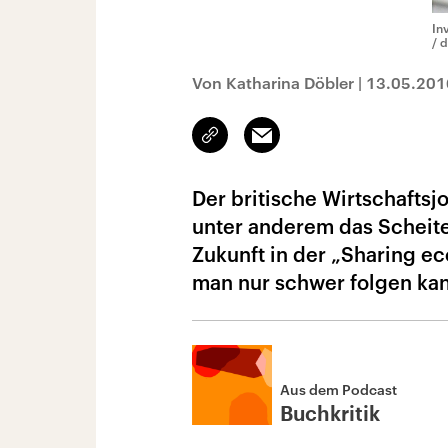
In
/ 
Von Katharina Döbler
|
13.05.201
Link
Email
kopieren/teilen
Der britische Wirtschaftsj
unter anderem das Scheite
Zukunft in der „Sharing e
man nur schwer folgen ka
Aus dem Podcast
Buchkritik