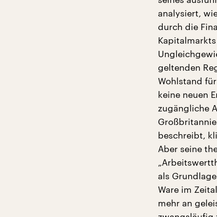
analysiert, w
durch die Fin
Kapitalmarkts
Ungleichgewic
geltenden Re
Wohlstand für
keine neuen E
zugängliche A
Großbritannie
beschreibt, k
Aber seine the
„Arbeitswertt
als Grundlage 
Ware im Zeita
mehr an gelei
zwangsläufig 