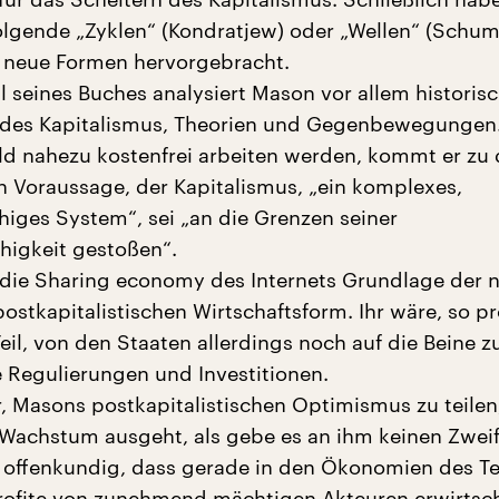
olgende „Zyklen“ (Kondratjew) oder „Wellen“ (Schum
 neue Formen hervorgebracht.
l seines Buches analysiert Mason vor allem historis
des Kapitalismus, Theorien und Gegenbewegungen.
d nahezu kostenfrei arbeiten werden, kommt er zu 
n Voraussage, der Kapitalismus, „ein komplexes,
iges System“, sei „an die Grenzen seiner
igkeit gestoßen“.
 die Sharing economy des Internets Grundlage der 
ostkapitalistischen Wirtschaftsform. Ihr wäre, so p
Teil, von den Staaten allerdings noch auf die Beine z
e Regulierungen und Investitionen.
er, Masons postkapitalistischen Optimismus zu teilen
Wachstum ausgeht, als gebe es an ihm keinen Zweif
t offenkundig, dass gerade in den Ökonomien des Te
rofite von zunehmend mächtigen Akteuren erwirtsch