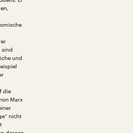
gen,
onomische
rer
 sind
liche und
eispiel
er
f die
chon Marx
einer
ge“ nicht
t
en dessen