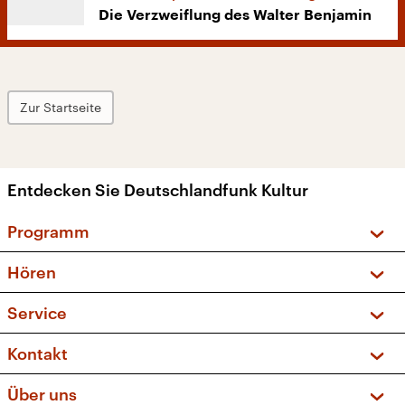
Die Verzweiflung des Walter Benjamin
Zur Startseite
Entdecken Sie Deutschlandfunk Kultur
Programm
Vorschau und Rückschau
Hören
Sendungen und Podcasts
Livestream
Service
Musikliste
Frequenzen (UKW + DAB+)
FAQ
Kontakt
Kakadu – Das Kinderprogramm
Apps
Archiv
Hörerservice
Über uns
Newsletter