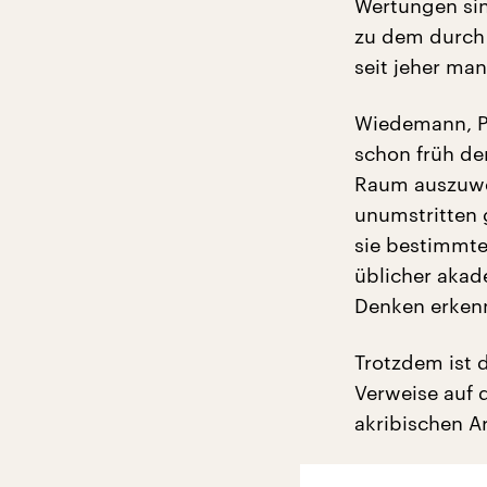
Wertungen sin
zu dem durch 
seit jeher ma
Wiedemann, Pr
schon früh de
Raum auszuwert
unumstritten
sie bestimmte
üblicher akade
Denken erken
Trotzdem ist 
Verweise auf d
akribischen A