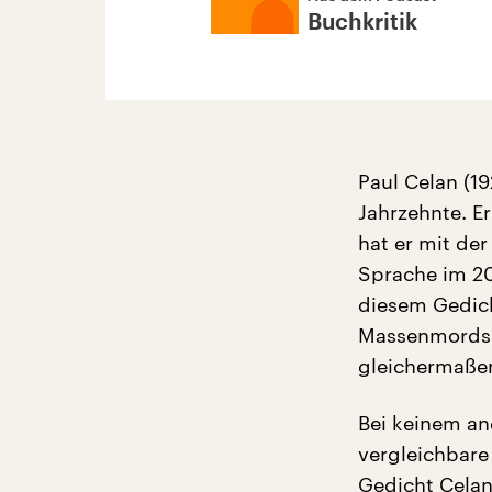
Buchkritik
Paul Celan (19
Jahrzehnte. Er
hat er mit de
Sprache im 20
diesem Gedich
Massenmords a
gleichermaßen
Bei keinem and
vergleichbar
Gedicht Celan