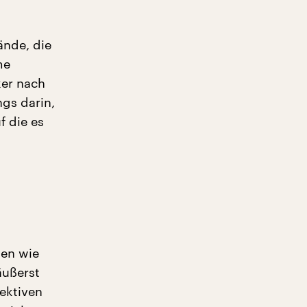
ände, die
me
ker nach
ngs darin,
f die es
ten wie
äußerst
jektiven