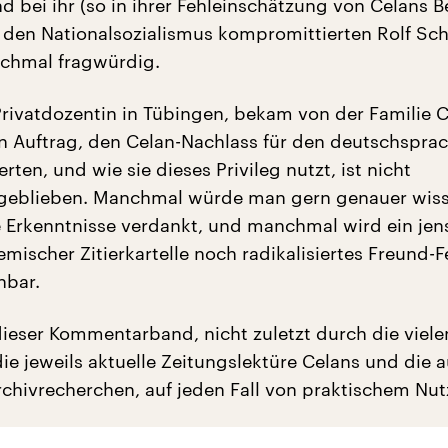
d bei ihr (so in ihrer Fehleinschätzung von Celans 
den Nationalsozialismus kompromittierten Rolf Sch
nchmal fragwürdig.
ivatdozentin in Tübingen, bekam von der Familie 
n Auftrag, den Celan-Nachlass für den deutschspra
en, und wie sie dieses Privileg nutzt, ist nicht
 geblieben. Manchmal würde man gern genauer wis
 Erkenntnisse verdankt, und manchmal wird ein jens
mischer Zitierkartelle noch radikalisiertes Freund-F
nbar.
dieser Kommentarband, nicht zuletzt durch die viele
ie jeweils aktuelle Zeitungslektüre Celans und die au
rchivrecherchen, auf jeden Fall von praktischem Nut