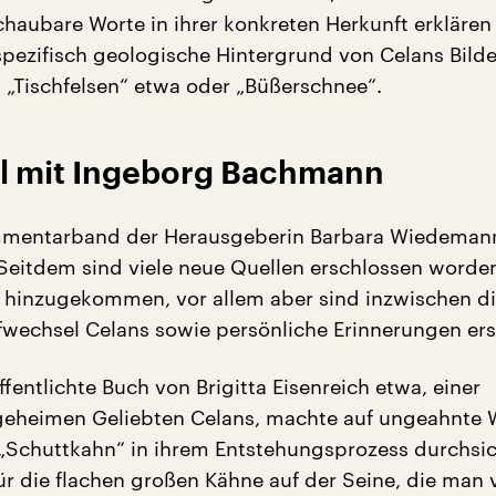
chaubare Worte in ihrer konkreten Herkunft erklären 
spezifisch geologische Hintergrund von Celans Bild
: „Tischfelsen“ etwa oder „Büßerschnee“.
l mit Ingeborg Bachmann
ommentarband der Herausgeberin Barbara Wiedema
Seitdem sind viele neue Quellen erschlossen worde
 hinzugekommen, vor allem aber sind inzwischen d
efwechsel Celans sowie persönliche Erinnerungen er
fentlichte Buch von Brigitta Eisenreich etwa, einer
geheimen Geliebten Celans, machte auf ungeahnte 
„Schuttkahn“ in ihrem Entstehungsprozess durchsic
für die flachen großen Kähne auf der Seine, die man 