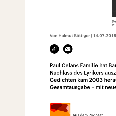
De
Ve
Von Helmut Böttiger
|
14.07.201
Link
Email
kopieren/teilen
Paul Celans Familie hat B
Nachlass des Lyrikers au
Gedichten kam 2003 herau
Gesamtausgabe – mit neue
Aus dem Podcast