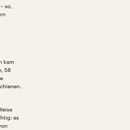
– so,
ern
nn kam
n, 58
ie
schienen.
Weise
htig: es
von