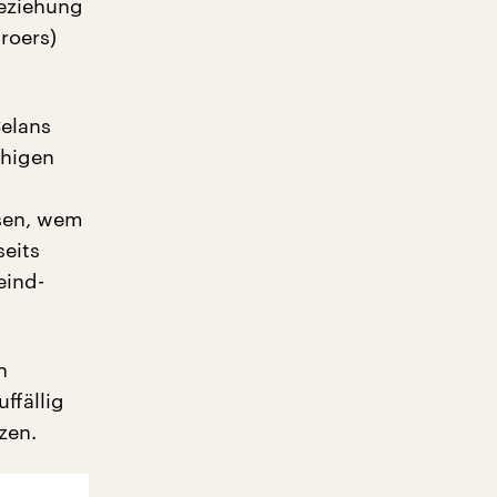
Beziehung
roers)
Celans
chigen
sen, wem
eits
eind-
n
ffällig
zen.