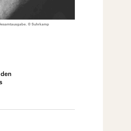
n Gesamtausgabe.
© Suhrkamp
 den
s