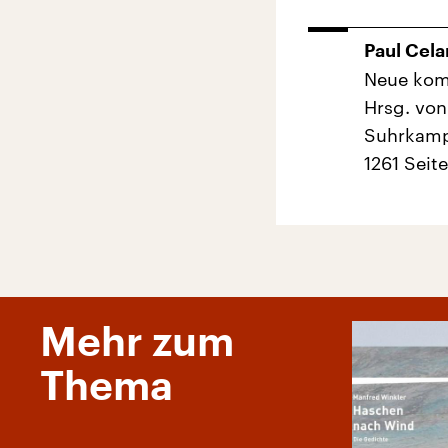
Paul Cela
Neue kom
Hrsg. vo
Suhrkamp 
1261 Seit
Mehr zum
Thema