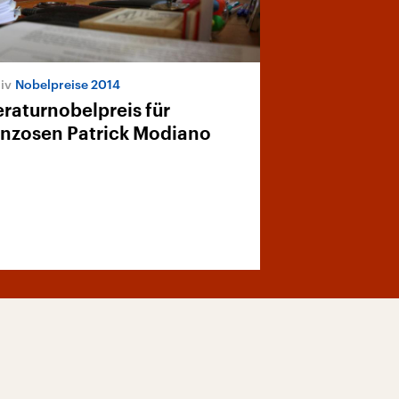
Nobelpreise 2014
eraturnobelpreis für
anzosen Patrick Modiano