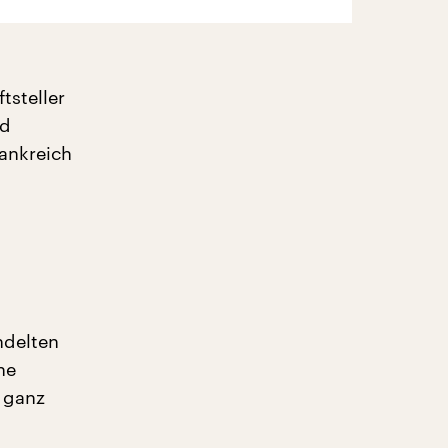
tsteller
nd
rankreich
ndelten
ne
 ganz