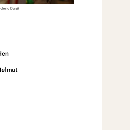
édéric Dugit
den
 Helmut