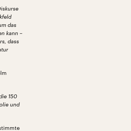
Diskurse
kfeld
 um das
en kann –
rs, dass
atur
elm
die 150
olie und
estimmte