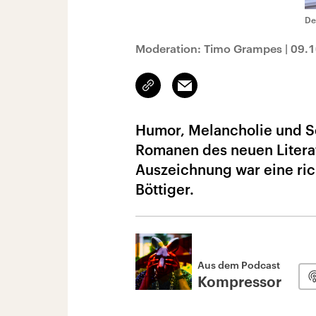
De
Moderation: Timo Grampes
|
09.1
Link
Email
kopieren/teilen
Humor, Melancholie und S
Romanen des neuen Literat
Auszeichnung war eine rich
Böttiger.
Aus dem Podcast
Kompressor