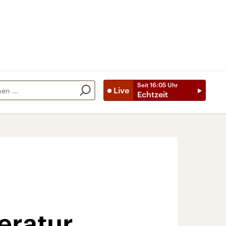
Seit
16:05
Uhr
Live
Echtzeit
eratur