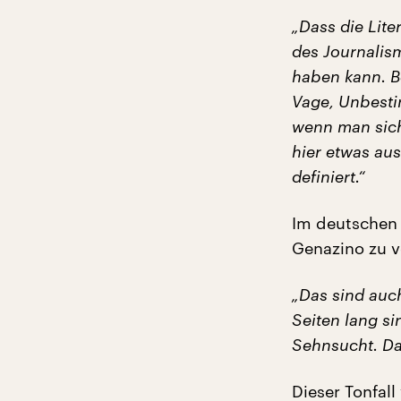
„Dass die Lite
des Journalism
haben kann. B
Vage, Unbesti
wenn man sich 
hier etwas aus
definiert.“
Im deutschen
Genazino zu v
„Das sind auc
Seiten lang s
Sehnsucht. Das
Dieser Tonfal