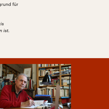
grund für
is
 ist.