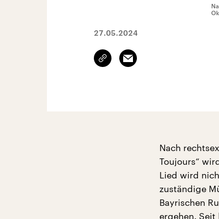
Na
Ok
27.05.2024
Link
Email
kopieren/teilen
Nach rechtsex
Toujours“ wir
Lied wird nic
zuständige Mü
Bayrischen Ru
ergehen. Seit 