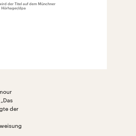
wird der Titel auf dem Münchner
x Hörhager/dpa
Amour
 „Das
gte der
Anweisung