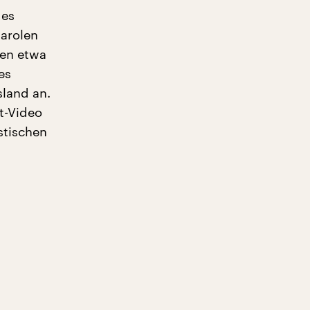
des
Parolen
ten etwa
es
sland an.
lt-Video
stischen