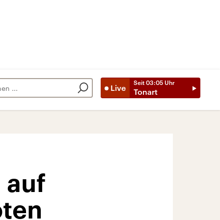
Seit
03:05
Uhr
Live
Tonart
 auf
oten