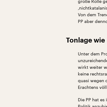
große Rolle ge
‚nichtkatalan
Von dem Trend
PP aber denno
Tonlage wie 
Unter dem Pro
unzureichende
wirkt weiter 
keine rechtsra
quasi wegen d
Erachtens völl
Die PP hat es 
Politik anzub