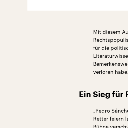
Mit diesem A
Rechtspopulis
für die politi
Literaturwiss
Bemerkenswert
verloren habe
Ein Sieg für
„Pedro Sánche
Retter feiern 
Bühne verschw