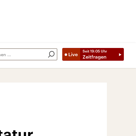
Seit
19:05
Uhr
Live
Zeitfragen
tatur