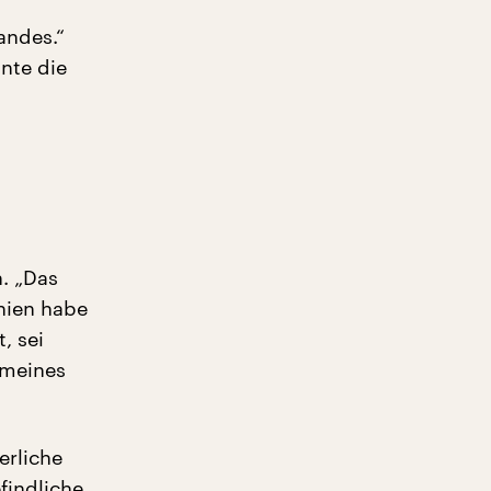
andes.“
nte die
. „Das
anien habe
, sei
 meines
erliche
findliche