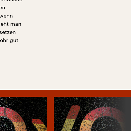
en.
r wenn
sieht man
setzen
ehr gut