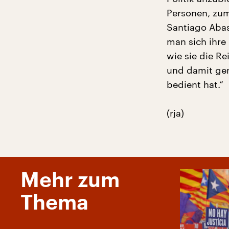
Personen, zum
Santiago Abas
man sich ihre
wie sie die R
und damit gen
bedient hat.“
(rja)
Mehr zum
Thema