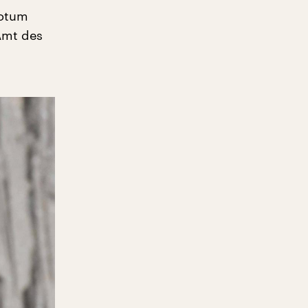
votum
Amt des