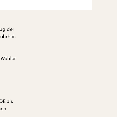
ug der
ehrheit
 Wähler
OE als
hen