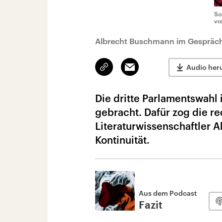
So
vo
Albrecht Buschmann im Gespräch
Link
Email
Audio her
kopieren/teilen
Die dritte Parlamentswahl 
gebracht. Dafür zog die re
Literaturwissenschaftler A
Kontinuität.
Aus dem Podcast
Fazit