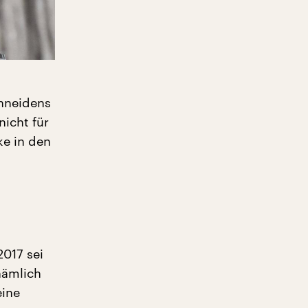
chneidens
nicht für
ke in den
017 sei
nämlich
eine