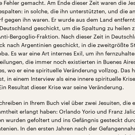
 Fehler gemacht. Am Ende dieser Zeit waren die Jes
spalten: in solche, die ihn unterstützten, und die a
rf gegen ihn waren. Er wurde aus dem Land entfernt
Deutschland geschickt, um die Spaltung zu heilen 
nti-Bergoglio-Fraktion. Nach dieser Zeit in Deutsch
ck nach Argentinien geschickt, in die zweitgrößte S
a. Es war eine Art internes Exil, um ihn fernzuhalt
eilungen, die immer noch existierten in Buenes Aires
, wo er eine spirituelle Veränderung vollzog. Das ha
t, in einem Interview als eine innere spirituelle Kris
Ein Resultat dieser Krise war seine Veränderung.
chreiben in Ihrem Buch viel über zwei Jesuiten, die 
mtheit erlangt haben: Orlando Yorio und Franz Jalic
en wurden gefoltert und ins Gefängnis gesteckt dur
ntenien. In den ersten Jahren nach der Gefangenna