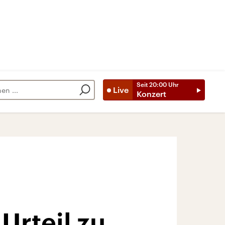
Seit
20:00
Uhr
Live
Konzert
Urteil zu