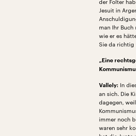
der Folter ha
Jesuit in Arge
Anschuldigung
man Ihr Buch r
wie er es hätt
Sie da richti
„Eine rechtsg
Kommunismu
In die
Vallely:
an sich. Die 
dagegen, weil
Kommunismus s
immer noch be
waren sehr ko