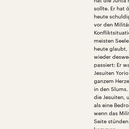
hat die Junta 
sollte. Er hat
heute schuldig
vor den Milit
Konfliktsituat
meisten Seele
heute glaubt,
wieder desweg
passiert: Er w
Jesuiten Yorio
ganzem Herzen
in den Slums. 
die Jesuiten,
als eine Bedro
wenn das Mili
Seite stünden.