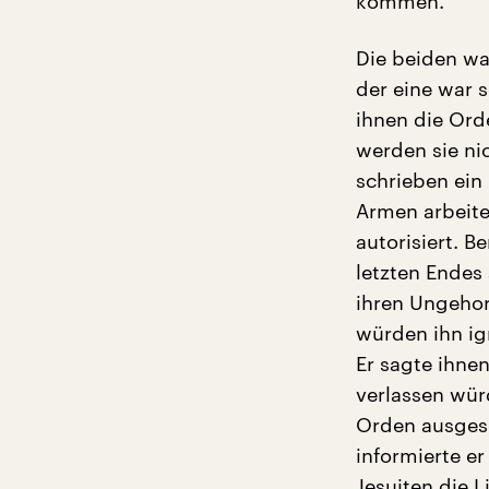
kommen.
Die beiden war
der eine war s
ihnen die Orde
werden sie nic
schrieben ein 
Armen arbeite
autorisiert. 
letzten Endes
ihren Ungehor
würden ihn ig
Er sagte ihne
verlassen wür
Orden ausgesc
informierte e
Jesuiten die L