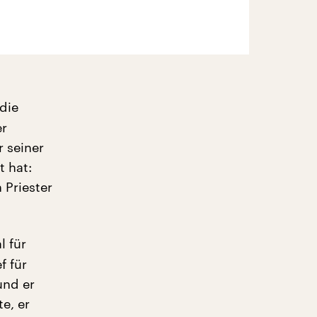
 die
er
 seiner
t hat:
 Priester
l für
f für
und er
e, er