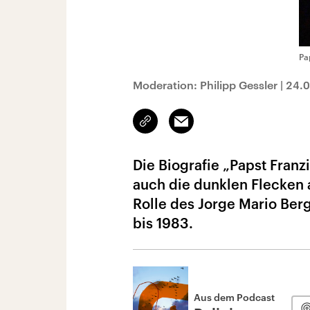
Pa
Moderation: Philipp Gessler
|
24.
Link
Email
kopieren/teilen
Die Biografie „Papst Fran
auch die dunklen Flecken 
Rolle des Jorge Mario Berg
bis 1983.
Aus dem Podcast