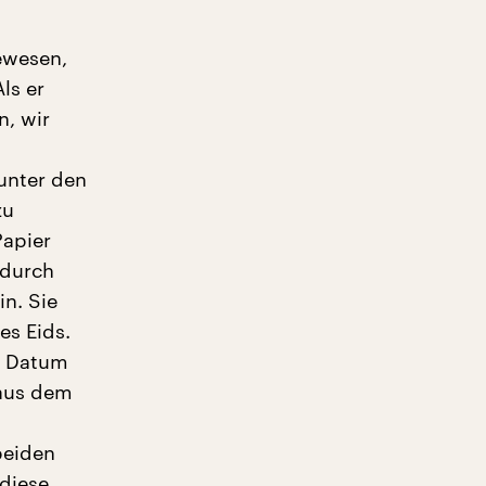
gewesen,
ls er
n, wir
 unter den
zu
Papier
 durch
n. Sie
es Eids.
n Datum
 aus dem
beiden
 diese