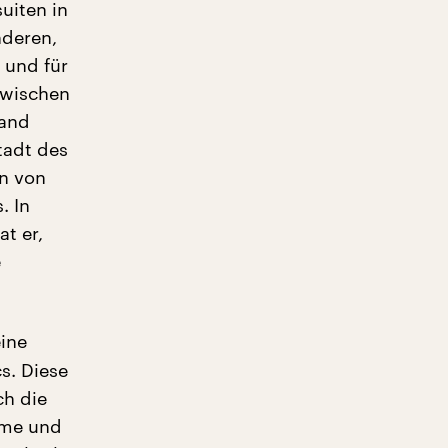
uiten in
nderen,
 und für
zwischen
land
tadt des
en von
. In
t er,
e
eine
s. Diese
ch die
hme und