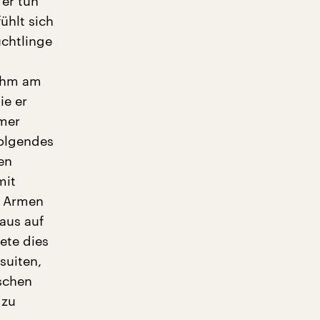
 er tun
fühlt sich
üchtlinge
 ihm am
ie er
mmer
Folgendes
en
mit
n Armen
 aus auf
ete dies
suiten,
lschen
 zu