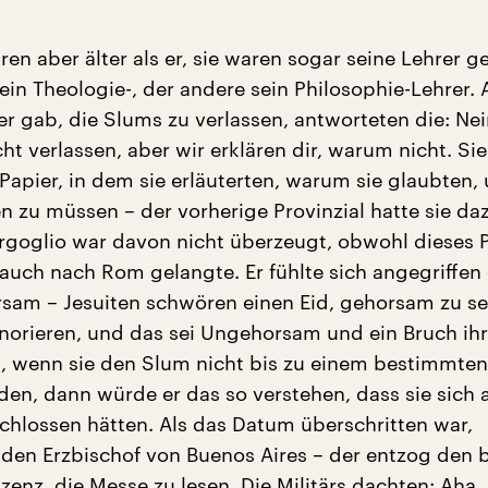
en aber älter als er, sie waren sogar seine Lehrer 
ein Theologie-, der andere sein Philosophie-Lehrer. A
r gab, die Slums zu verlassen, antworteten die: Nei
ht verlassen, aber wir erklären dir, warum nicht. Sie
Papier, in dem sie erläuterten, warum sie glaubten,
n zu müssen – der vorherige Provinzial hatte sie da
Bergoglio war davon nicht überzeugt, obwohl dieses 
 auch nach Rom gelangte. Er fühlte sich angegriffen
sam – Jesuiten schwören einen Eid, gehorsam zu sei
norieren, und das sei Ungehorsam und ein Bruch ihr
n, wenn sie den Slum nicht bis zu einem bestimmte
den, dann würde er das so verstehen, dass sie sich
hlossen hätten. Als das Datum überschritten war,
r den Erzbischof von Buenos Aires – der entzog den 
izenz, die Messe zu lesen. Die Militärs dachten: Aha,