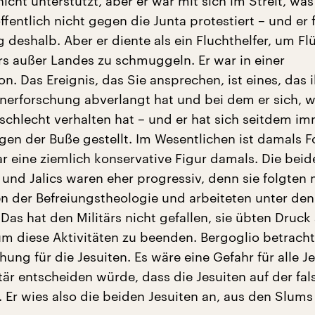
nicht unterstützt, aber er war mit sich im Streit, was
 öffentlich nicht gegen die Junta protestiert – und er 
 deshalb. Aber er diente als ein Fluchthelfer, um Fl
ärs außer Landes zu schmuggeln. Er war in einer
ion. Das Ereignis, das Sie ansprechen, ist eines, das
nerforschung abverlangt hat und bei dem er sich, w
 schlecht verhalten hat – und er hat sich seitdem i
en der Buße gestellt. Im Wesentlichen ist damals 
ar eine ziemlich konservative Figur damals. Die beid
 und Jalics waren eher progressiv, denn sie folgten 
 der Befreiungstheologie und arbeiteten unter de
Das hat den Militärs nicht gefallen, sie übten Druck
 um diese Aktivitäten zu beenden. Bergoglio betracht
hung für die Jesuiten. Es wäre eine Gefahr für alle Je
tär entscheiden würde, dass die Jesuiten auf der fa
 Er wies also die beiden Jesuiten an, aus den Slums