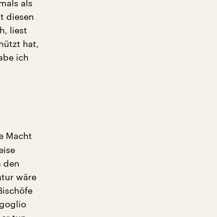
mals als
ht diesen
 liest
hützt hat,
abe ich
ie Macht
eise
h den
atur wäre
Bischöfe
rgoglio