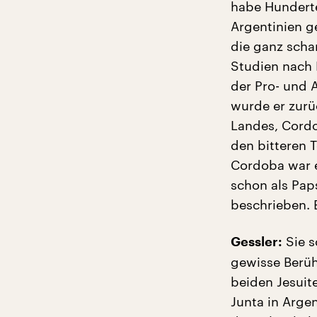
habe Hunderte
Argentinien ge
die ganz scha
Studien nach 
der Pro- und A
wurde er zurü
Landes, Cordob
den bitteren T
Cordoba war es
schon als Paps
beschrieben. 
Sie s
Gessler:
gewisse Berüh
beiden Jesuit
Junta in Arge