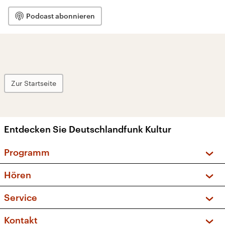
Podcast abonnieren
Zur Startseite
Entdecken Sie Deutschlandfunk Kultur
Programm
Vorschau und Rückschau
Hören
Sendungen und Podcasts
Livestream
Service
Musikliste
Frequenzen (UKW + DAB+)
FAQ
Kontakt
Kakadu – Das Kinderprogramm