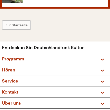
Zur Startseite
Entdecken Sie Deutschlandfunk Kultur
Programm
Vorschau und Rückschau
Hören
Sendungen und Podcasts
Livestream
Service
Musikliste
Frequenzen (UKW + DAB+)
FAQ
Kontakt
Kakadu – Das Kinderprogramm
Apps
Archiv
Hörerservice
Über uns
Newsletter
Social Media