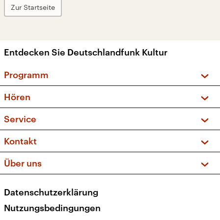
Zur Startseite
Entdecken Sie Deutschlandfunk Kultur
Programm
Vorschau und Rückschau
Hören
Sendungen und Podcasts
Livestream
Service
Musikliste
Frequenzen (UKW + DAB+)
FAQ
Kontakt
Kakadu – Das Kinderprogramm
Apps
Archiv
Hörerservice
Über uns
Newsletter
Social Media
Deutschlandradio
RSS
Datenschutzerklärung
Presse
Veranstaltungen
Nutzungsbedingungen
Karriere