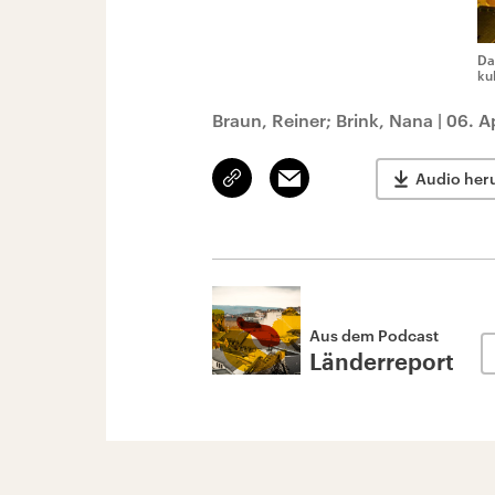
Da
ku
Braun, Reiner; Brink, Nana
|
06. A
Link
Email
Audio her
kopieren/teilen
Aus dem Podcast
Länderreport