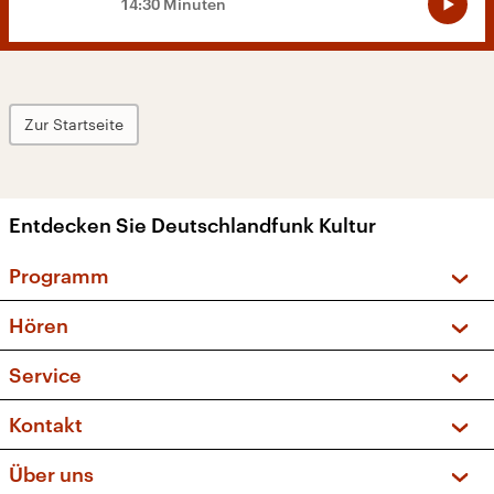
14:30 Minuten
Zur Startseite
Entdecken Sie Deutschlandfunk Kultur
Programm
Vorschau und Rückschau
Hören
Sendungen und Podcasts
Livestream
Service
Musikliste
Frequenzen (UKW + DAB+)
FAQ
Kontakt
Kakadu – Das Kinderprogramm
Apps
Archiv
Hörerservice
Über uns
Newsletter