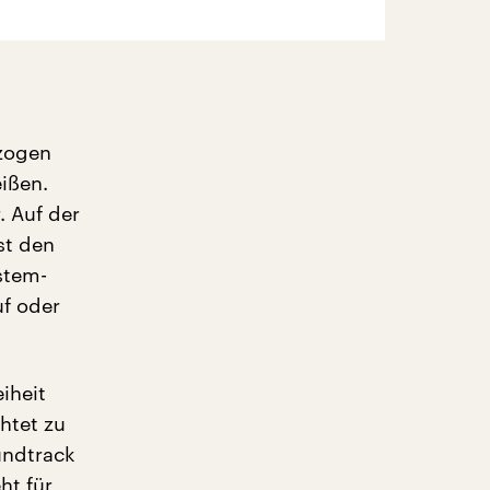
ezogen
eißen.
. Auf der
st den
stem-
uf oder
iheit
htet zu
undtrack
ht für