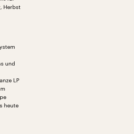
, Herbst
System
ss und
ganze LP
 im
ppe
s heute