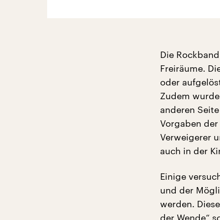
Die Rockbands
Freiräume. Di
oder aufgelöst
Zudem wurden 
anderen Seite
Vorgaben der 
Verweigerer u
auch in der Ki
Einige versuc
und der Mögli
werden. Dies
der Wende“ sch