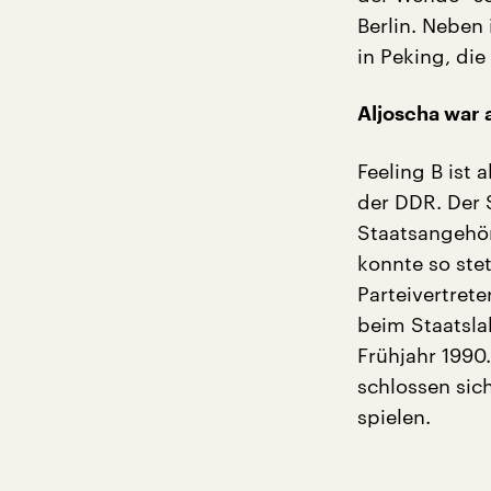
Berlin. Neben
in Peking, die
Aljoscha war
Feeling B ist 
der DDR. Der 
Staatsangehör
konnte so stet
Parteivertrete
beim Staatsla
Frühjahr 1990.
schlossen sic
spielen.