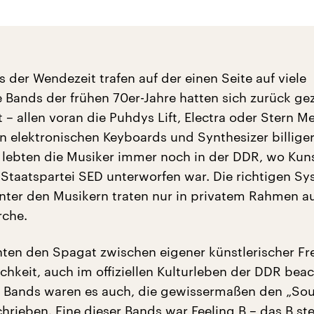
 der Wendezeit trafen auf der einen Seite auf viele
e Bands der frühen 70er-Jahre hatten sich zurück g
 – allen voran die Puhdys Lift, Electra oder Stern M
elektronischen Keyboards und Synthesizer billiger
 lebten die Musiker immer noch in der DDR, wo Kun
Staatspartei SED unterworfen war. Die richtigen Sy
nter den Musikern traten nur in privatem Rahmen a
rche.
hten den Spagat zwischen eigener künstlerischer Fre
chkeit, auch im offiziellen Kulturleben der DDR beac
e Bands waren es auch, die gewissermaßen den „So
rieben. Eine dieser Bands war Feeling B – das B ste