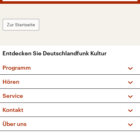
Zur Startseite
Entdecken Sie Deutschlandfunk Kultur
Programm
Vorschau und Rückschau
Hören
Sendungen und Podcasts
Livestream
Service
Musikliste
Frequenzen (UKW + DAB+)
FAQ
Kontakt
Kakadu – Das Kinderprogramm
Apps
Archiv
Hörerservice
Über uns
Newsletter
Social Media
Deutschlandradio
RSS