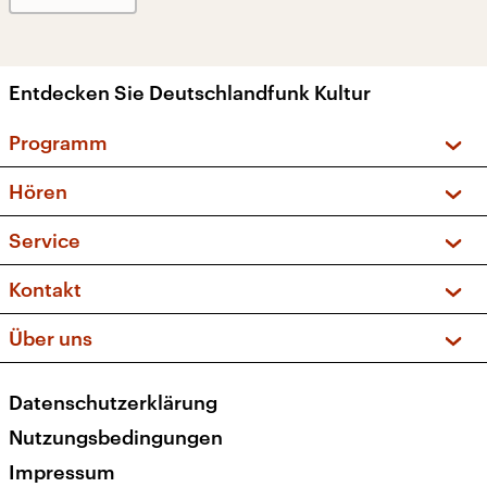
Entdecken Sie Deutschlandfunk Kultur
Programm
Vorschau und Rückschau
Hören
Sendungen und Podcasts
Livestream
Service
Musikliste
Frequenzen (UKW + DAB+)
FAQ
Kontakt
Kakadu – Das Kinderprogramm
Apps
Archiv
Hörerservice
Über uns
Newsletter
Social Media
Deutschlandradio
RSS
Datenschutzerklärung
Presse
Veranstaltungen
Nutzungsbedingungen
Karriere
Impressum
Transparenz