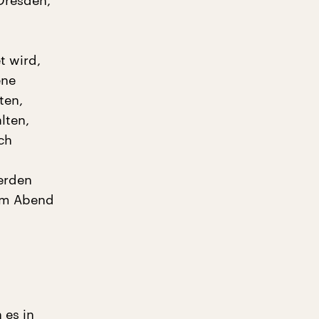
Dresden,
t wird,
ene
ten,
lten,
ch
werden
 am Abend
 es in