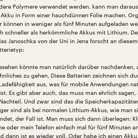
ndere Polymere verwendet werden, kann man darau
n Akku in Form einer hauchdünnen Folie machen. Or
 können in weniger als fünf Minuten aufgeladen we
ch schneller als herkömmliche Akkus mit Lithium. De
as Janoschka von der Uni in Jena forscht an diesem
terietyp:
gesehen könnte man natürlich darüber nachdenken, 
nliches zu gehen. Diese Batterien zeichnen sich du
 Ladefähigkeit aus, was für mobile Anwendungen nat
ist. Es gibt aber auch, das muss man ehrlich sagen,
 Nachteil. Und zwar sind das die Speicherkapazitäten
er sind als bei normalen Lithium-Akkus, wie man si
det, der Fall ist. Man muss sich dann überlegen: 
ne oder mein Telefon einfach mal für fünf Minuten an
d dann ist es wieder voll. Oder habe ich einen Akku