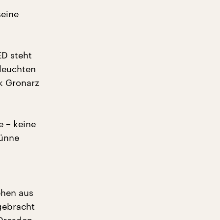
seine
ED steht
 leuchten
ik Gronarz
e – keine
dünne
ehen aus
gebracht