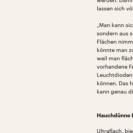
werden. Damit
lassen sich v
„Man kann sich
sondern aus s
Flächen nimmt
könnte man z
weil man fläc
vorhandene Fe
Leuchtdioden 
können. Das h
kann genau di
Hauchdünne D
Ultraflach, bi