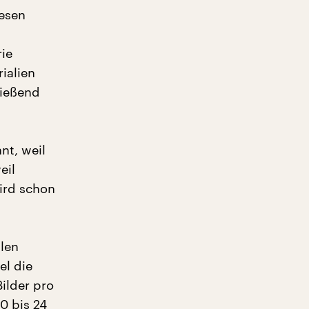
wesen
ie
ialien
ließend
nt, weil
eil
wird schon
blen
el die
ilder pro
0 bis 24