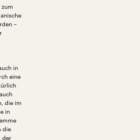
s zum
ganische
rden –
r
auch in
rch eine
ürlich
 auch
, die im
e in
Klemme
 die
, der