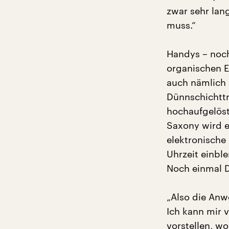
zwar sehr lan
muss.“
Handys – noch 
organischen E
auch nämlich 
Dünnschichttra
hochaufgelöst
Saxony wird ei
elektronische
Uhrzeit einbl
Noch einmal 
„Also die Anw
Ich kann mir 
vorstellen, w