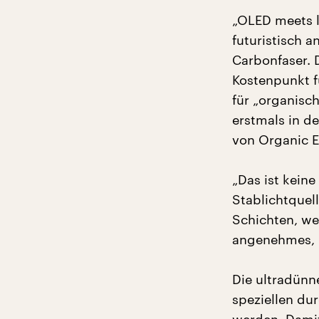
„OLED meets l
futuristisch 
Carbonfaser. 
Kostenpunkt f
für „organisch
erstmals in d
von Organic E
„Das ist kein
Stablichtquell
Schichten, we
angenehmes, 
Die ultradünn
speziellen du