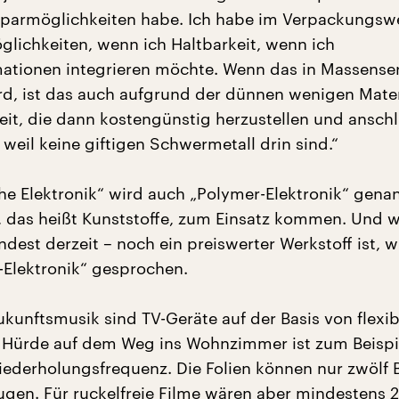
nsparmöglichkeiten habe. Ich habe im Verpackungs
lichkeiten, wenn ich Haltbarkeit, wenn ich
ationen integrieren möchte. Wenn das in Massenser
ird, ist das auch aufgrund der dünnen wenigen Mater
eit, die dann kostengünstig herzustellen und ansch
weil keine giftigen Schwermetall drin sind.“
he Elektronik“ wird auch „Polymer-Elektronik“ genan
, das heißt Kunststoffe, zum Einsatz kommen. Und w
ndest derzeit – noch ein preiswerter Werkstoff ist, 
Elektronik“ gesprochen.
kunftsmusik sind TV-Geräte auf der Basis von flexi
e Hürde auf dem Weg ins Wohnzimmer ist zum Beispi
iederholungsfrequenz. Die Folien können nur zwölf B
gen. Für ruckelfreie Filme wären aber mindestens 2