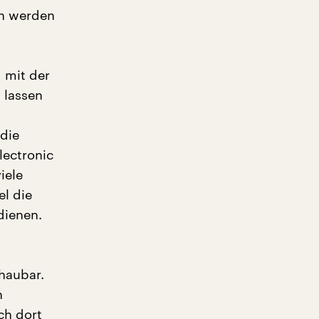
en werden
d mit der
 lassen
 die
lectronic
iele
l die
dienen.
haubar.
h
ch dort