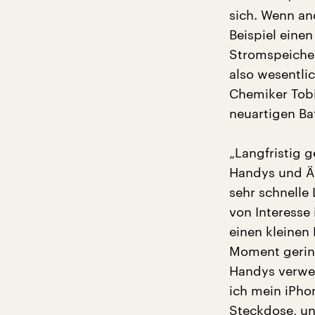
sich. Wenn a
Beispiel eine
Stromspeicher
also wesentli
Chemiker Tobi
neuartigen Bat
„Langfristig 
Handys und Äh
sehr schnelle
von Interesse 
einen kleinen
Moment gering
Handys verwen
ich mein iPho
Steckdose, un