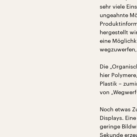
sehr viele Ei
ungeahnte Mög
Produktinform
hergestellt w
eine Möglichk
wegzuwerfen, 
Die „Organisc
hier Polymere
Plastik – zumi
von „Wegwerf-
Noch etwas Zu
Displays. Ein
geringe Bildw
Sekunde erzeu