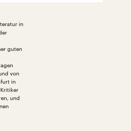
eratur in
der
ner guten
lagen
rund von
furt in
Kritiker
ren, und
önen