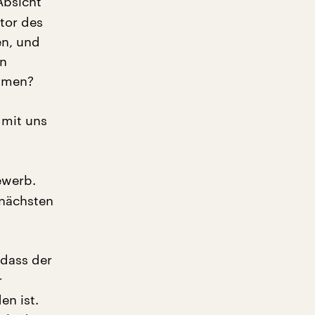
Absicht
tor des
en, und
hn
ommen?
 mit uns
ewerb.
 nächsten
 dass der
r
n ist.