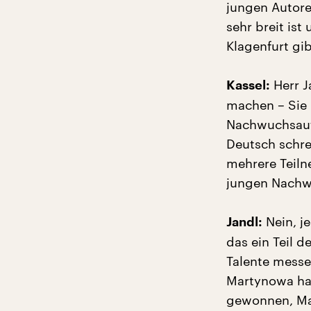
jungen Autore
sehr breit ist
Klagenfurt gi
Herr J
Kassel:
machen – Sie 
Nachwuchsauto
Deutsch schrei
mehrere Teiln
jungen Nachw
Nein, je
Jandl:
das ein Teil 
Talente messe
Martynowa hat
gewonnen, Maj