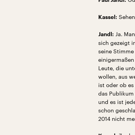
Paul Jandl:
Sehen 
Kassel:
Ja. Man
Jandl:
sich gezeigt i
seine Stimme
einigermaßen 
Leute, die u
wollen, aus w
ist oder ob es
das Publikum 
und es ist jed
schon geschl
2014 nicht me