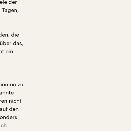
ele der
 Tagen,
den, die
 über das,
ht ein
Themen zu
nannte
ren nicht
 auf den
sonders
uch