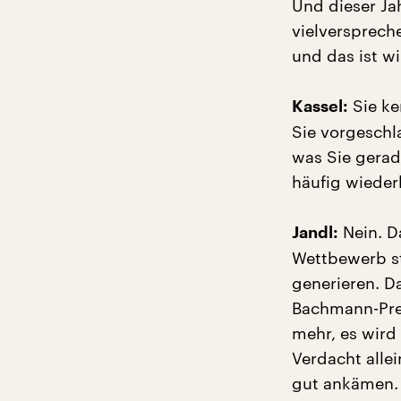
Und dieser Ja
vielversprech
und das ist wi
Sie ken
Kassel:
Sie vorgeschl
was Sie gerade
häufig wiede
Nein. D
Jandl:
Wettbewerb st
generieren. D
Bachmann-Preis
mehr, es wird 
Verdacht alle
gut ankämen. 