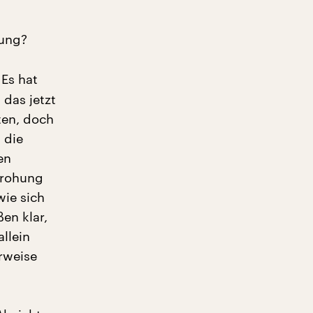
tung?
Es hat
 das jetzt
ten, doch
 die
en
Drohung
wie sich
en klar,
allein
rweise