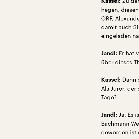
Zu den
Kassel:
hegen, diesen
ORF, Alexande
damit auch Si
eingeladen n
Er hat v
Jandl:
über dieses T
Dann s
Kassel:
Als Juror, der
Tage?
Ja. Es i
Jandl:
Bachmann-Wett
geworden ist 