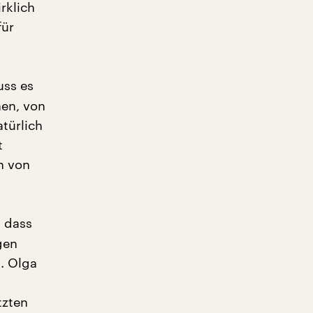
rklich
für
uss es
en, von
türlich
t
h von
, dass
gen
. Olga
tzten