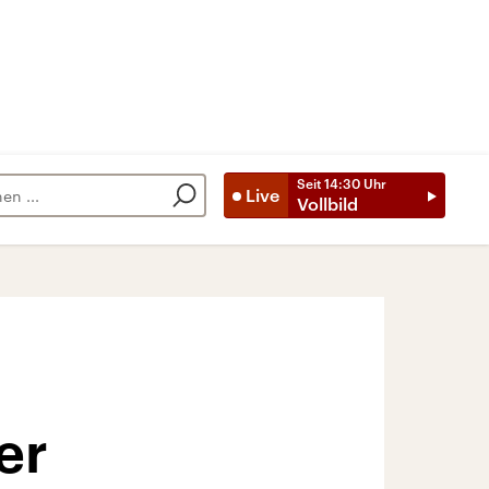
Seit
14:30
Uhr
Live
Vollbild
er