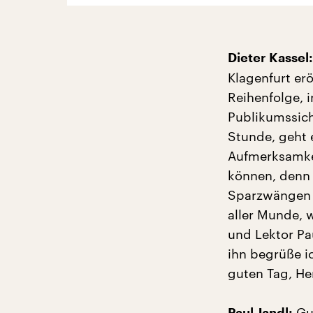
Dieter Kassel:
Klagenfurt er
Reihenfolge, 
Publikumssich
Stunde, geht 
Aufmerksamkei
können, denn 
Sparzwängen a
aller Munde, 
und Lektor Pau
ihn begrüße ic
guten Tag, Her
Gu