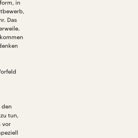
orm, in
ttbewerb,
hr. Das
erweile.
Da kommen
sdenken
orfeld
n den
zu tun,
 vor
peziell