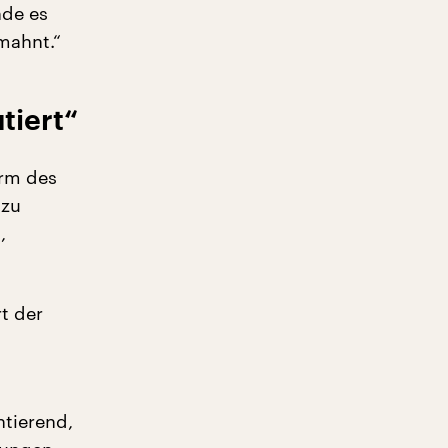
nde es
mahnt.“
tiert“
orm des
 zu
,
rt der
tierend,