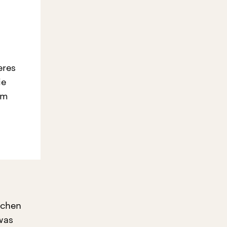
eres
ie
em
achen
twas