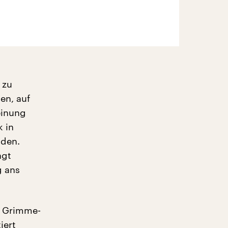
 zu
en, auf
einung
k in
nden.
ngt
g ans
s Grimme-
iert