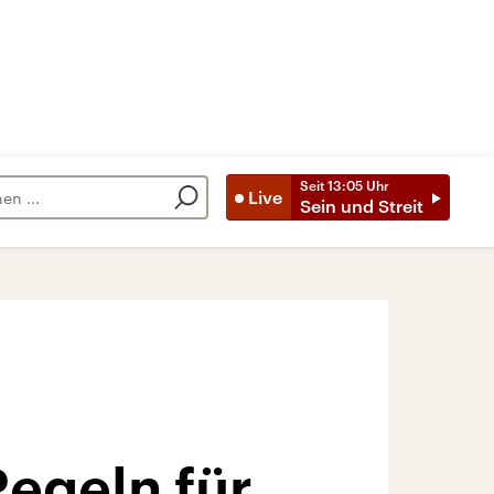
Seit
13:05
Uhr
Live
Sein und Streit
egeln für