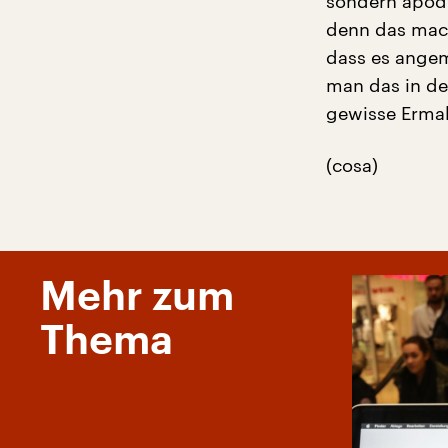
sondern apod
denn das mach
dass es angem
man das in de
gewisse Erma
(cosa)
Mehr zum
Thema