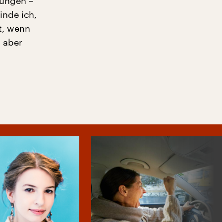
tungen –
inde ich,
t, wenn
, aber