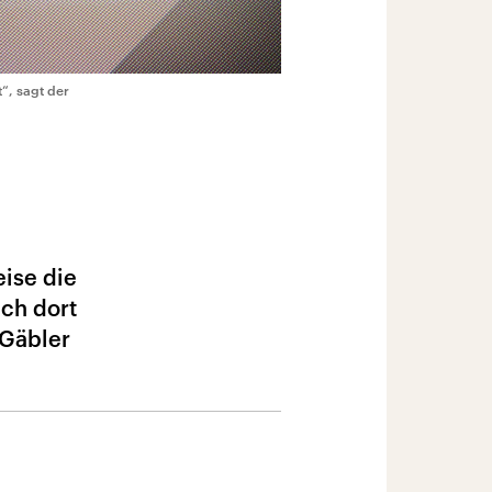
t“, sagt der
eise die
ich dort
 Gäbler