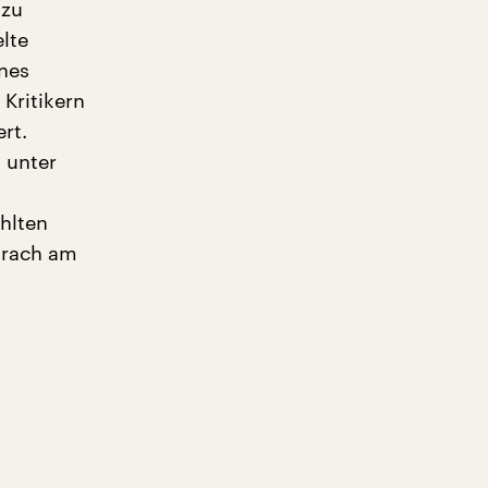
 zu
lte
nes
 Kritikern
rt.
l unter
hlten
prach am