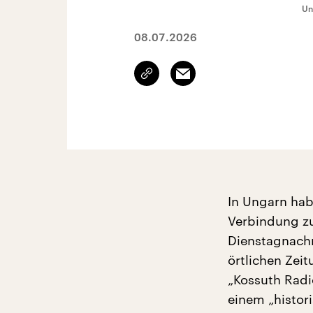
Un
08.07.2026
Link
Email
kopieren/teilen
In Ungarn hab
Verbindung z
Dienstagnachm
örtlichen Zei
„Kossuth Radi
einem „histor