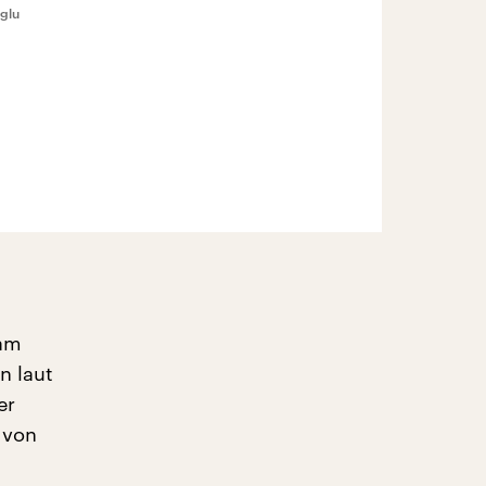
oglu
 am
n laut
er
 von