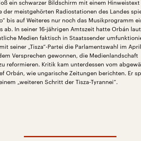
oß ein schwarzer Bildschirm mit einem Hinweistext
ne der meistgehörten Radiostationen des Landes spie
o“ bis auf Weiteres nur noch das Musikprogramm ei
 ab. In seiner 16-jährigen Amtszeit hatte Orbán laut
htliche Medien faktisch in Staatssender umfunktionie
it seiner „Tisza“-Partei die Parlamentswahl im Apri
dem Versprechen gewonnen, die Medienlandschaft
u reformieren. Kritik kam unterdessen vom abgewä
f Orbán, wie ungarische Zeitungen berichten. Er s
inem „weiteren Schritt der Tisza-Tyrannei“.