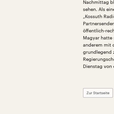
Nachmittag bl
sehen. Als ei
„Kossuth Radi
Partnersenders
öffentlich-rec
Magyar hatte m
anderem mit 
grundlegend z
Regierungsche
Dienstag von e
Zur Startseite