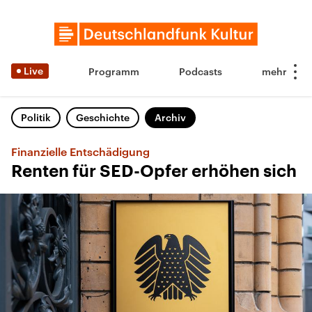
Live
Programm
Podcasts
Politik
Geschichte
Archiv
Finanzielle Entschädigung
Renten für SED-Opfer erhöhen sich