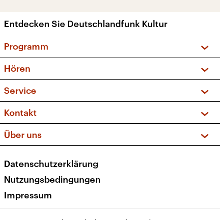
Entdecken Sie Deutschlandfunk Kultur
Programm
Vorschau und Rückschau
Hören
Sendungen und Podcasts
Livestream
Service
Musikliste
Frequenzen (UKW + DAB+)
FAQ
Kontakt
Kakadu – Das Kinderprogramm
Apps
Archiv
Hörerservice
Über uns
Newsletter
Social Media
Deutschlandradio
RSS
Datenschutzerklärung
Presse
Veranstaltungen
Nutzungsbedingungen
Karriere
Impressum
Transparenz
Korrekturen und Richtigstellungen