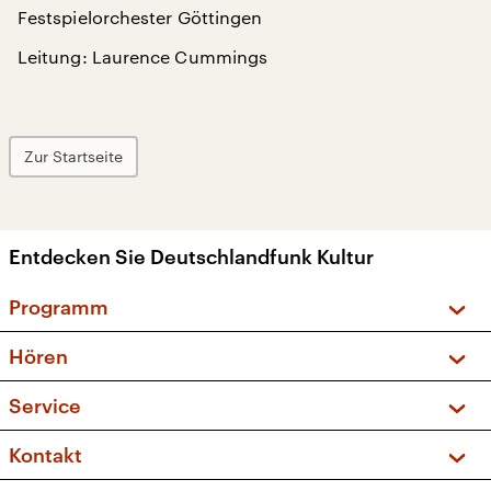
Festspielorchester Göttingen
Leitung: Laurence Cummings
Zur Startseite
Entdecken Sie Deutschlandfunk Kultur
Programm
Vorschau und Rückschau
Hören
Sendungen und Podcasts
Livestream
Service
Musikliste
Frequenzen (UKW + DAB+)
FAQ
Kontakt
Kakadu – Das Kinderprogramm
Apps
Archiv