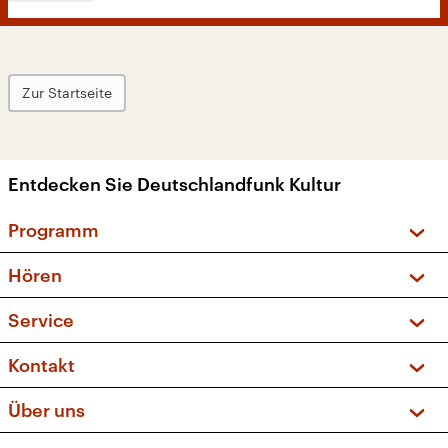
Zur Startseite
Entdecken Sie Deutschlandfunk Kultur
Programm
Vorschau und Rückschau
Hören
Sendungen und Podcasts
Livestream
Service
Musikliste
Frequenzen (UKW + DAB+)
FAQ
Kontakt
Kakadu – Das Kinderprogramm
Apps
Archiv
Hörerservice
Über uns
Newsletter
Social Media
Deutschlandradio