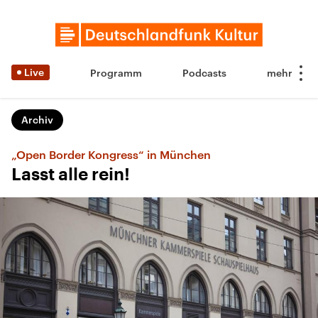
Live
Programm
Podcasts
Archiv
„Open Border Kongress“ in München
Lasst alle rein!