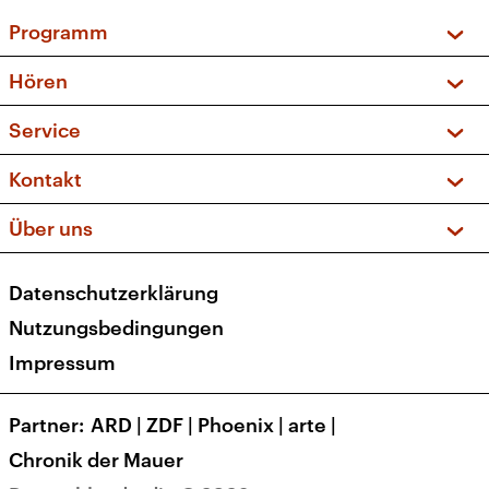
Programm
Vorschau und Rückschau
Hören
Sendungen und Podcasts
Livestream
Service
Musikliste
Frequenzen (UKW + DAB+)
FAQ
Kontakt
Kakadu – Das Kinderprogramm
Apps
Archiv
Hörerservice
Über uns
Newsletter
Social Media
Deutschlandradio
RSS
Datenschutzerklärung
Presse
Veranstaltungen
Nutzungsbedingungen
Karriere
Impressum
Transparenz
Korrekturen und Richtigstellungen
Partner
ARD
|
ZDF
|
Phoenix
|
arte
|
Barrierefreiheit
Chronik der Mauer