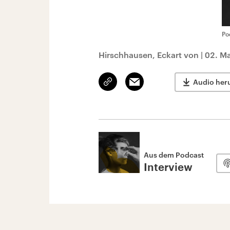
Po
Hirschhausen, Eckart von
|
02. Ma
Link
Email
Audio her
kopieren/teilen
Aus dem Podcast
Interview