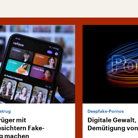
etrug
Deepfake-Pornos
rüger mit
Digitale Gewalt,
sichtern Fake-
Demütigung von
g machen