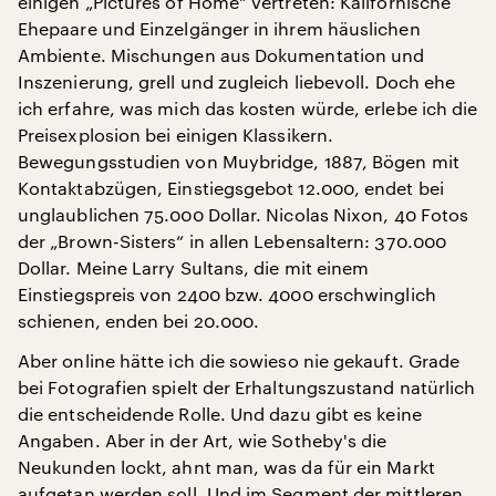
einigen „Pictures of Home“ vertreten: Kalifornische
Ehepaare und Einzelgänger in ihrem häuslichen
Ambiente. Mischungen aus Dokumentation und
Inszenierung, grell und zugleich liebevoll. Doch ehe
ich erfahre, was mich das kosten würde, erlebe ich die
Preisexplosion bei einigen Klassikern.
Bewegungsstudien von Muybridge, 1887, Bögen mit
Kontaktabzügen, Einstiegsgebot 12.000, endet bei
unglaublichen 75.000 Dollar. Nicolas Nixon, 40 Fotos
der „Brown-Sisters“ in allen Lebensaltern: 370.000
Dollar. Meine Larry Sultans, die mit einem
Einstiegspreis von 2400 bzw. 4000 erschwinglich
schienen, enden bei 20.000.
Aber online hätte ich die sowieso nie gekauft. Grade
bei Fotografien spielt der Erhaltungszustand natürlich
die entscheidende Rolle. Und dazu gibt es keine
Angaben. Aber in der Art, wie Sotheby's die
Neukunden lockt, ahnt man, was da für ein Markt
aufgetan werden soll. Und im Segment der mittleren