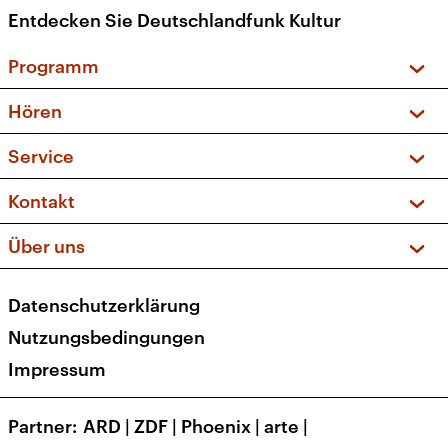
Entdecken Sie Deutschlandfunk Kultur
Programm
Vorschau und Rückschau
Hören
Sendungen und Podcasts
Livestream
Service
Musikliste
Frequenzen (UKW + DAB+)
FAQ
Kontakt
Kakadu – Das Kinderprogramm
Apps
Archiv
Hörerservice
Über uns
Newsletter
Social Media
Deutschlandradio
RSS
Datenschutzerklärung
Presse
Veranstaltungen
Nutzungsbedingungen
Karriere
Impressum
Transparenz
Korrekturen und Richtigstellungen
Partner
ARD
|
ZDF
|
Phoenix
|
arte
|
Barrierefreiheit