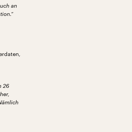
auch an
tion.“
erdaten,
n 26
her,
Nämlich