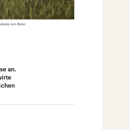
udwig von Aster
se an.
irte
lichen