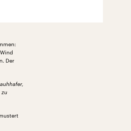
ammen:
 Wind
n. Der
Rauhhafer,
e zu
 mustert