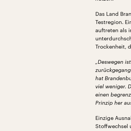
Das Land Bran
Testregion. Ei
auftreten als
unterdurchsch
Trockenheit, 
„Deswegen is
zurückgegange
hat Brandenbu
viel weniger.
einen begrenz
Prinzip her a
Einzige Ausna
Stoffwechsel u