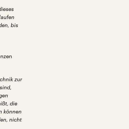
dieses
laufen
den, bis
anzen
chnik zur
sind,
ngen
ßt, die
nn können
en, nicht