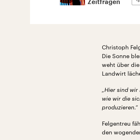
Zeitfragen
Christoph Fel
Die Sonne ble
weht über die
Landwirt läche
„Hier sind wir
wie wir die si
produzieren.“
Felgentreu fä
den wogenden