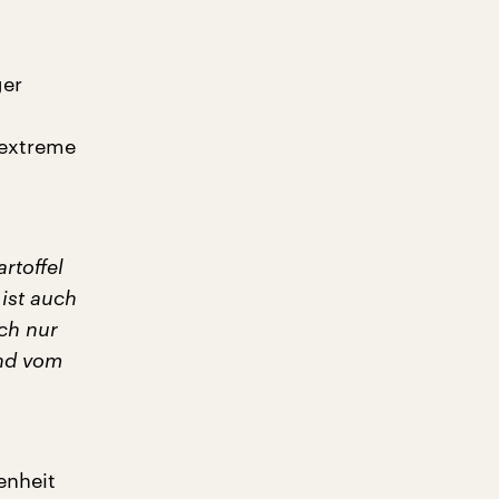
ger
 extreme
rtoffel
ist auch
ch nur
ind vom
enheit