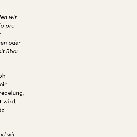
len wir
lo pro
r
ren oder
it über
ph
ein
eredelung,
t wird,
tz
nd wir