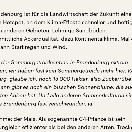
denburg ist für die Landwirtschaft der Zukunft eine
n Hotspot, an dem Klima-Effekte schneller und hefti
 in anderen Gebieten. Lehmige Sandböden,
nittliche Ackerqualität, dazu Kontinentalklima. Mal
dann Starkregen und Wind.
t der Sommergetreideanbau in Brandenburg extrem
n, wir haben fast kein Sommergetreide mehr hier. Ka
rg, glaube ich, noch 15.000 Hektar, also Zuckerrübe 
 Dann gibt es noch ein bisschen Sonnenblume, die au
ten Anbau hat. Und alle anderen Sommerkulturen s
us Brandenburg fast verschwunden, ja.“
hme: der Mais. Als sogenannte C4-Pflanze ist sein
ngleich effizienter als bei den anderen Arten. Trock