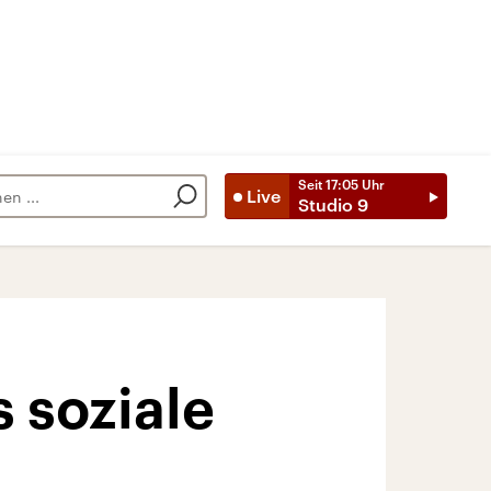
Seit
17:05
Uhr
Live
Studio 9
 soziale