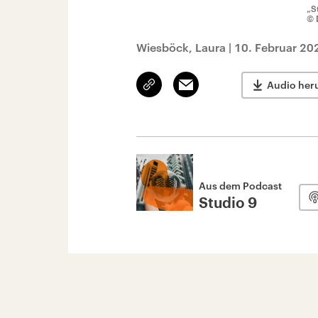
„S
© 
Wiesböck, Laura
|
10. Februar 20
Link
Email
Audio her
kopieren/teilen
Aus dem Podcast
Studio 9