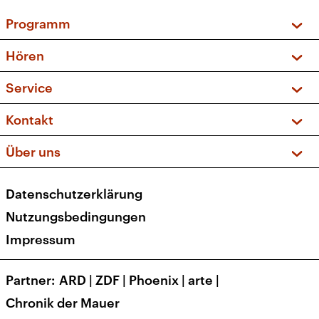
Programm
Vorschau und Rückschau
Hören
Sendungen und Podcasts
Livestream
Service
Musikliste
Frequenzen (UKW + DAB+)
FAQ
Kontakt
Kakadu – Das Kinderprogramm
Apps
Archiv
Hörerservice
Über uns
Newsletter
Social Media
Deutschlandradio
RSS
Datenschutzerklärung
Presse
Veranstaltungen
Nutzungsbedingungen
Karriere
Impressum
Transparenz
Korrekturen und Richtigstellungen
Partner
ARD
|
ZDF
|
Phoenix
|
arte
|
Barrierefreiheit
Chronik der Mauer