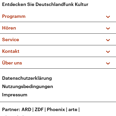
Entdecken Sie Deutschlandfunk Kultur
Programm
Vorschau und Rückschau
Hören
Sendungen und Podcasts
Livestream
Service
Musikliste
Frequenzen (UKW + DAB+)
FAQ
Kontakt
Kakadu – Das Kinderprogramm
Apps
Archiv
Hörerservice
Über uns
Newsletter
Social Media
Deutschlandradio
RSS
Datenschutzerklärung
Presse
Veranstaltungen
Nutzungsbedingungen
Karriere
Impressum
Transparenz
Korrekturen und Richtigstellungen
Partner
ARD
|
ZDF
|
Phoenix
|
arte
|
Barrierefreiheit