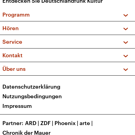
Entdecken Sie Deutschlandfunk Kultur
Programm
Vorschau und Rückschau
Hören
Sendungen und Podcasts
Livestream
Service
Musikliste
Frequenzen (UKW + DAB+)
FAQ
Kontakt
Kakadu – Das Kinderprogramm
Apps
Archiv
Hörerservice
Über uns
Newsletter
Social Media
Deutschlandradio
RSS
Datenschutzerklärung
Presse
Veranstaltungen
Nutzungsbedingungen
Karriere
Impressum
Transparenz
Korrekturen und Richtigstellungen
Partner
ARD
|
ZDF
|
Phoenix
|
arte
|
Barrierefreiheit
Chronik der Mauer