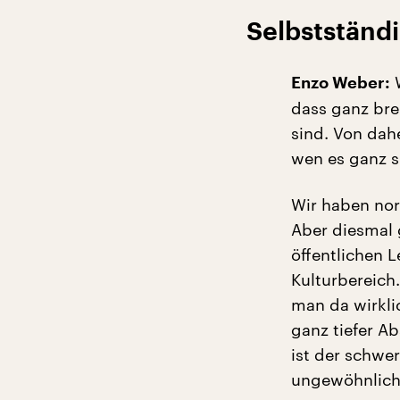
Selbstständi
W
Enzo Weber:
dass ganz bre
sind. Von dah
wen es ganz sp
Wir haben nor
Aber diesmal 
öffentlichen 
Kulturbereic
man da wirkli
ganz tiefer A
ist der schwe
ungewöhnlich