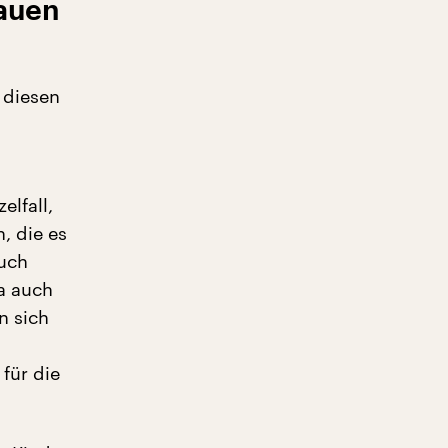
bauen
 diesen
lfall,
, die es
auch
ja auch
n sich
für die