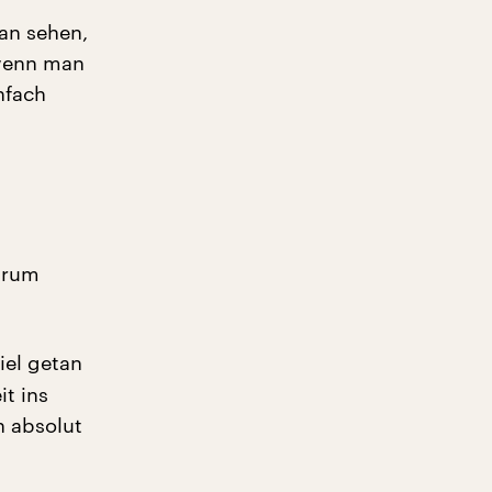
man sehen,
 wenn man
nfach
arum
iel getan
t ins
h absolut