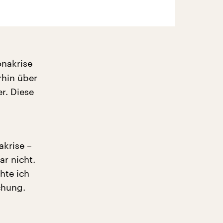
onakrise
rhin über
r. Diese
akrise –
ar nicht.
hte ich
chung.