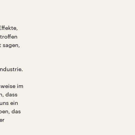
Effekte,
troffen
t sagen,
ndustrie.
sweise im
n, dass
uns ein
ben, das
er