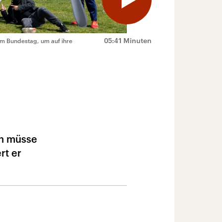
05:41 Minuten
m Bundestag, um auf ihre
on müsse
rt er