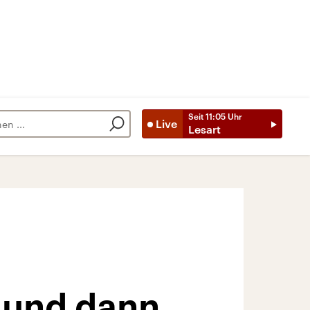
Seit
11:05
Uhr
Live
Lesart
– und dann