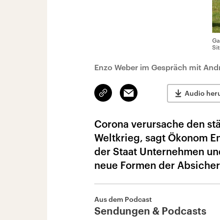
Ga
Si
Enzo Weber im Gespräch mit Andr
Link
Email
Audio her
kopieren/teilen
Corona verursache den stä
Weltkrieg, sagt Ökonom En
der Staat Unternehmen und 
neue Formen der Absiche
Aus dem Podcast
Sendungen & Podcasts