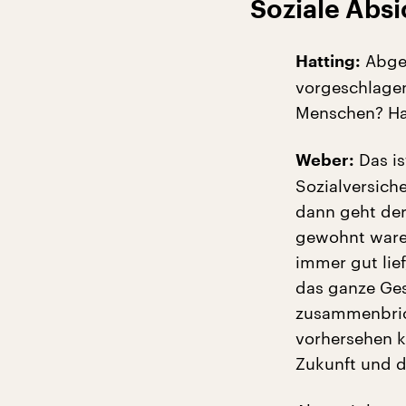
Soziale Abs
Abges
Hatting:
vorgeschlagen
Menschen? Ha
Das is
Weber:
Sozialversich
dann geht der
gewohnt waren
immer gut lief
das ganze Ges
zusammenbrich
vorhersehen k
Zukunft und d