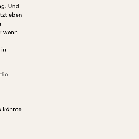
ung. Und
etzt eben
g
er wenn
 in
die
o könnte