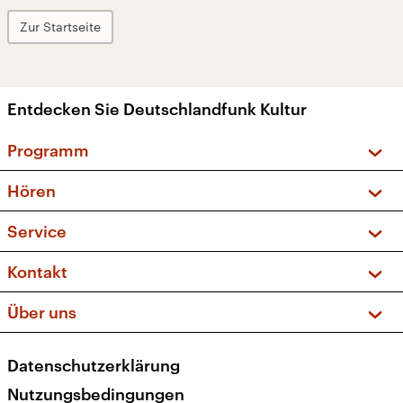
Zur Startseite
Entdecken Sie Deutschlandfunk Kultur
Programm
Vorschau und Rückschau
Hören
Sendungen und Podcasts
Livestream
Service
Musikliste
Frequenzen (UKW + DAB+)
FAQ
Kontakt
Kakadu – Das Kinderprogramm
Apps
Archiv
Hörerservice
Über uns
Newsletter
Social Media
Deutschlandradio
RSS
Datenschutzerklärung
Presse
Veranstaltungen
Nutzungsbedingungen