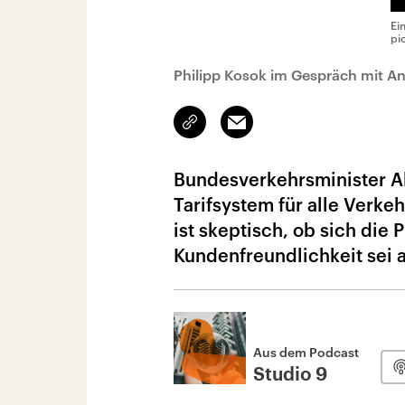
Ei
pi
Philipp Kosok im Gespräch mit An
Link
Email
kopieren/teilen
Bundesverkehrsminister Al
Tarifsystem für alle Verke
ist skeptisch, ob sich die
Kundenfreundlichkeit sei a
Aus dem Podcast
Studio 9