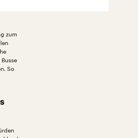
ng zum
len
che
r Busse
en. So
s
würden