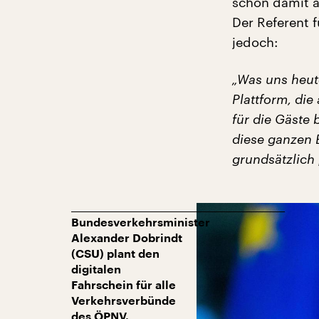
schon damit a
Der Referent f
jedoch:
„Was uns heute
Plattform, die
für die Gäste 
diese ganzen 
grundsätzlich 
Bundesverkehrsminister
Alexander Dobrindt
(CSU) plant den
digitalen
Fahrschein für alle
Verkehrsverbünde
des ÖPNV.