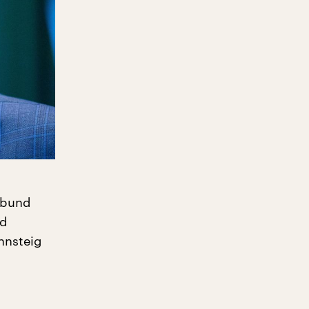
erbund
nd
hnsteig