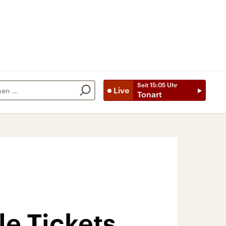
Seit
15:05
Uhr
Live
Tonart
le Tickets