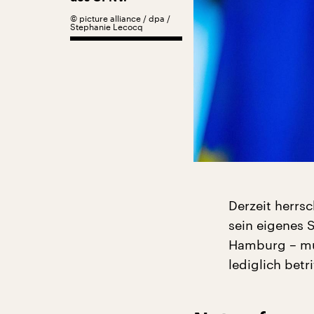
©
picture alliance / dpa /
Stephanie Lecocq
Derzeit herrs
sein eigenes 
Hamburg – mu
lediglich betri