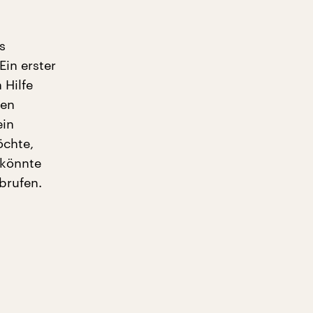
s
in erster
 Hilfe
nen
ein
öchte,
 könnte
brufen.