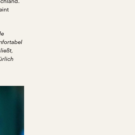
schland.
eint
le
mfortabel
ließt,
ürlich