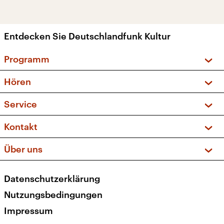
Entdecken Sie Deutschlandfunk Kultur
Programm
Vorschau und Rückschau
Hören
Sendungen und Podcasts
Livestream
Service
Musikliste
Frequenzen (UKW + DAB+)
FAQ
Kontakt
Kakadu – Das Kinderprogramm
Apps
Archiv
Hörerservice
Über uns
Newsletter
Social Media
Deutschlandradio
RSS
Datenschutzerklärung
Presse
Veranstaltungen
Nutzungsbedingungen
Karriere
Impressum
Transparenz