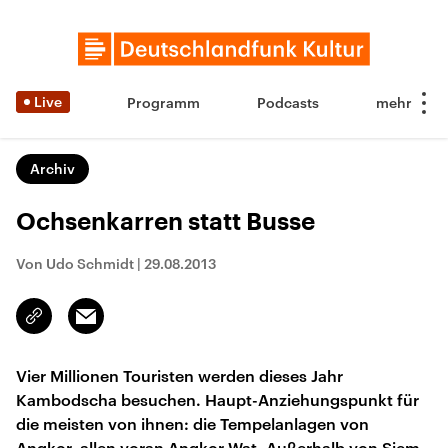
Live
Programm
Podcasts
Archiv
Ochsenkarren statt Busse
Von Udo Schmidt
|
29.08.2013
Email
Link
kopieren/teilen
Vier Millionen Touristen werden dieses Jahr
Kambodscha besuchen. Haupt-Anziehungspunkt für
die meisten von ihnen: die Tempelanlagen von
Angkor, allen voran Angkor Wat. Außerhalb von Siem