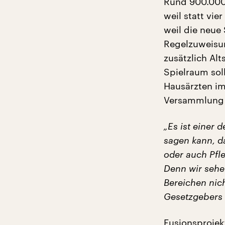
Rund 900.000 
weil statt vi
weil die neue
Regelzuweisu
zusätzlich Al
Spielraum sol
Hausärzten im
Versammlung 
„Es ist einer 
sagen kann, d
oder auch Pfl
Denn wir sehe
Bereichen nic
Gesetzgebers 
Fusionsprojekt