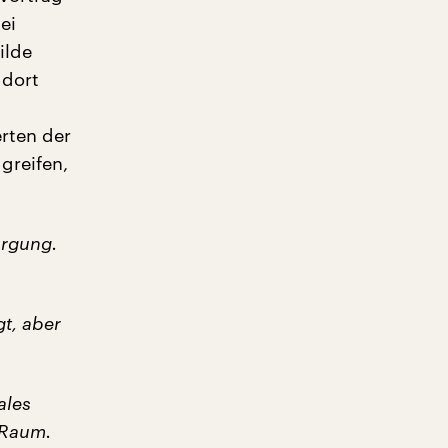
ei
ilde
 dort
rten der
greifen,
orgung.
t, aber
ales
 Raum.