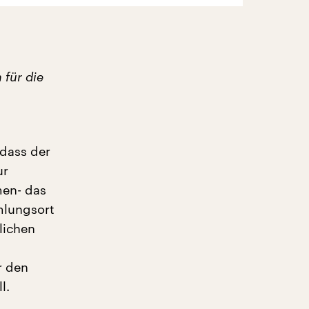
für die
dass der
ur
men- das
mlungsort
lichen
r den
l.