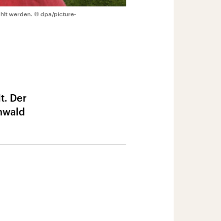
ahlt werden.
© dpa/picture-
t. Der
nwald