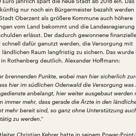
Euro jährlich spart die neue Stadt ab 2018 ein. Das 
er künftig nur noch ein Bürgermeister bezahlt werden
 Stadt Oberzent als größere Kommune auch höhere
ngen vom Land bekommt und die Landesregierung
tschulden erlässt. Der dadurch gewonnene finanziell
l schnell dafür genutzt werden, die Versorgung mit
 ländlichen Raum langfristig zu sichern. Das wurde 
in Rothenberg deutlich. Alexander Hoffmann:
der brennenden Punkte, wobei man hier sicherlich zu
ass hier im südlichen Odenwald die Versorgung was 
egedienste anbelangt, hier weiter ausgebaut werden 
n immer mehr, dass gerade die Ärzte in den ländlich
ht mehr bereit sind, so ganz ohne Unterstützung auc
tätig zu werden.“
leiter Christian Kehrer hatte in seinem Power-Point