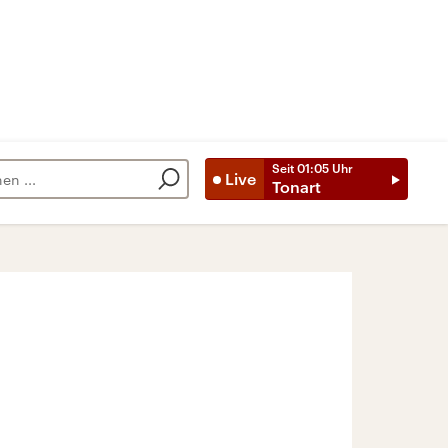
Seit
01:05
Uhr
Live
Tonart