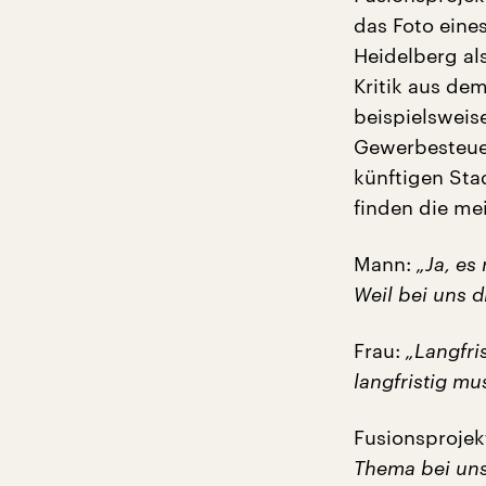
das Foto eine
Heidelberg al
Kritik aus de
beispielsweis
Gewerbesteue
künftigen Sta
finden die me
Mann:
„Ja, e
Weil bei uns 
Frau:
„Langfri
langfristig m
Fusionsprojekt
Thema bei uns