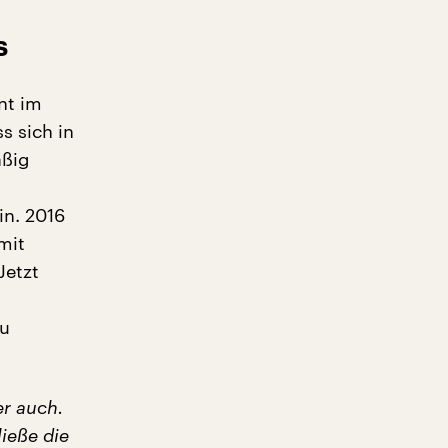
s
nt im
s sich in
äßig
in. 2016
mit
Jetzt
au
er auch.
ieße die