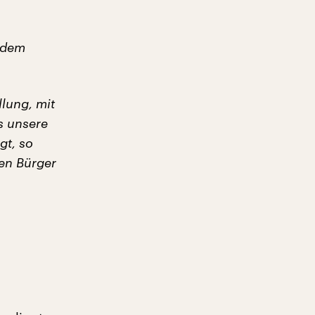
t dem
llung, mit
s unsere
gt, so
den Bürger