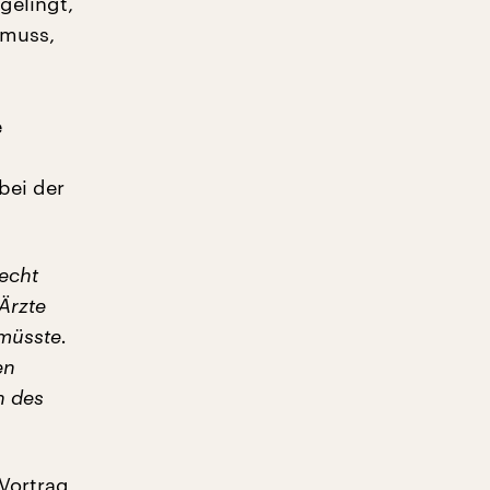
gelingt,
 muss,
e
bei der
recht
Ärzte
müsste.
en
h des
-Vortrag