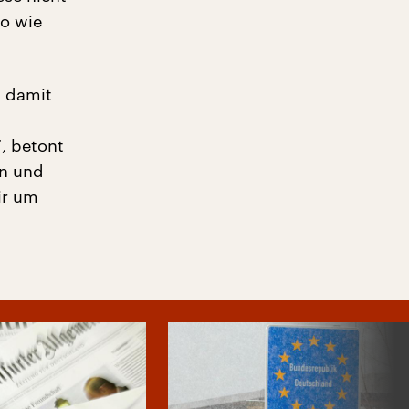
so wie
, damit
, betont
en und
ir um