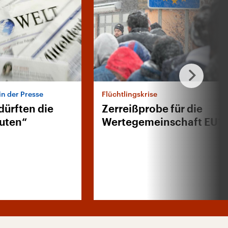
in der Presse
Flüchtlingskrise
dürften die
Zerreißprobe für die
uten“
Wertegemeinschaft EU?