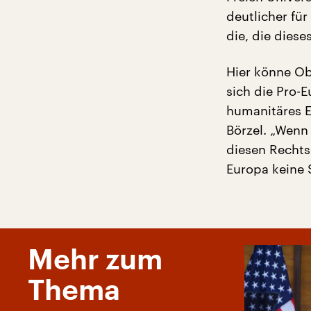
deutlicher fü
die, die dies
Hier könne Ob
sich die Pro-E
humanitäres E
Börzel. „Wenn 
diesen Recht
Europa keine 
Mehr zum
Thema