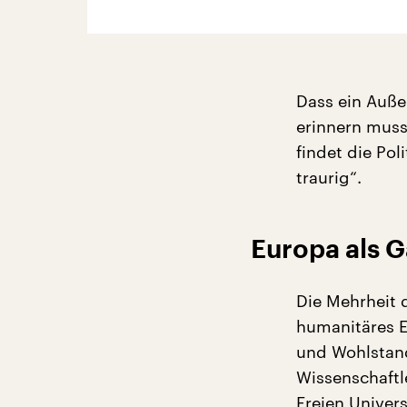
Dass ein Auß
erinnern muss,
findet die Pol
traurig“.
Europa als G
Die Mehrheit d
humanitäres E
und Wohlstand
Wissenschaftl
Freien Univers