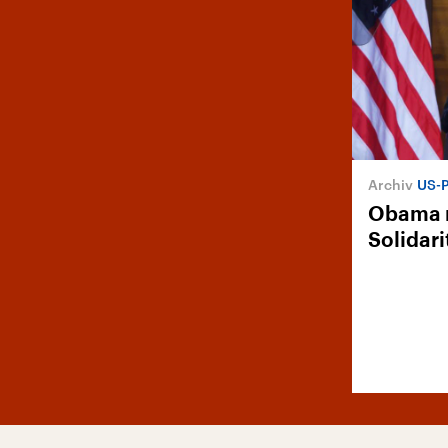
US-P
Obama 
Solidari