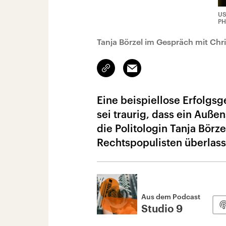
US
PH
Tanja Börzel im Gespräch mit Chr
Link
Email
kopieren/teilen
Eine beispiellose Erfolgsg
sei traurig, dass ein Auß
die Politologin Tanja Börz
Rechtspopulisten überlass
Aus dem Podcast
Studio 9