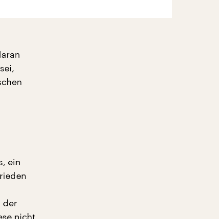
daran
sei,
sschen
, ein
Frieden
 der
ese nicht