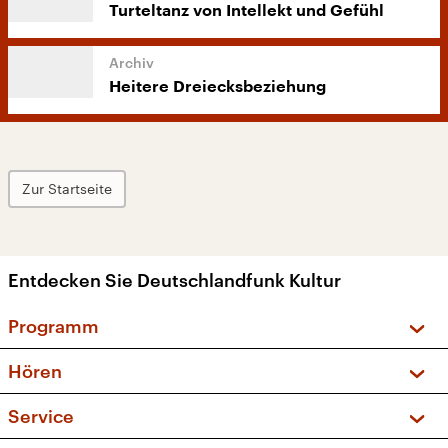
Turteltanz von Intellekt und Gefühl
Heitere Dreiecksbeziehung
Zur Startseite
Entdecken Sie Deutschlandfunk Kultur
Programm
Vorschau und Rückschau
Hören
Sendungen und Podcasts
Livestream
Service
Musikliste
Frequenzen (UKW + DAB+)