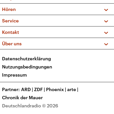
Vorschau und Rückschau
Hören
Sendungen und Podcasts
Livestream
Service
Musikliste
Frequenzen (UKW + DAB+)
FAQ
Kontakt
Kakadu – Das Kinderprogramm
Apps
Archiv
Hörerservice
Über uns
Newsletter
Social Media
Deutschlandradio
RSS
Datenschutzerklärung
Presse
Veranstaltungen
Nutzungsbedingungen
Karriere
Impressum
Transparenz
Korrekturen und Richtigstellungen
Partner
ARD
|
ZDF
|
Phoenix
|
arte
|
Barrierefreiheit
Chronik der Mauer
Deutschlandradio © 2026