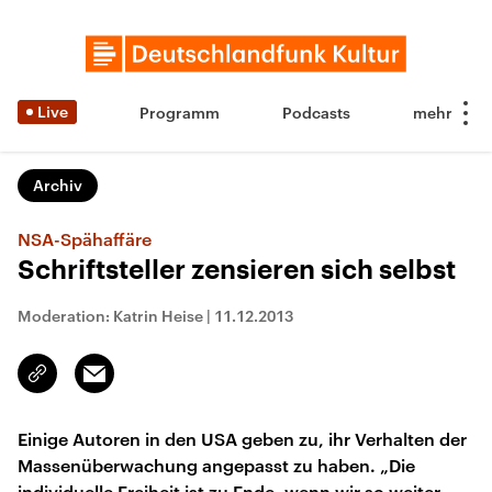
Live
Programm
Podcasts
Archiv
NSA-Spähaffäre
Schriftsteller zensieren sich selbst
Moderation: Katrin Heise
|
11.12.2013
Email
Link
kopieren/teilen
Einige Autoren in den USA geben zu, ihr Verhalten der
Massenüberwachung angepasst zu haben. „Die
individuelle Freiheit ist zu Ende, wenn wir so weiter