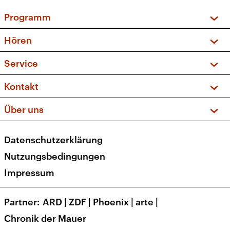
Programm
Vorschau und Rückschau
Hören
Sendungen und Podcasts
Livestream
Service
Musikliste
Frequenzen (UKW + DAB+)
FAQ
Kontakt
Kakadu – Das Kinderprogramm
Apps
Archiv
Hörerservice
Über uns
Newsletter
Social Media
Deutschlandradio
RSS
Datenschutzerklärung
Presse
Veranstaltungen
Nutzungsbedingungen
Karriere
Impressum
Transparenz
Korrekturen und Richtigstellungen
Partner
ARD
|
ZDF
|
Phoenix
|
arte
|
Barrierefreiheit
Chronik der Mauer