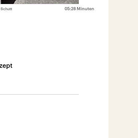
05:28 Minuten
 Schutt
zept