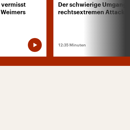
t vermisst
Der schwierige Umgang 
n Weimers
rechtsextremen Attacke
12:35 Minuten