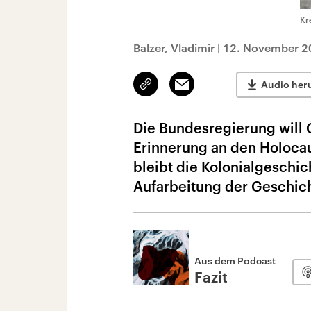
Kr
Balzer, Vladimir
|
12. November 2
Link
Email
Audio her
kopieren/teilen
Die Bundesregierung will
Erinnerung an den Holocau
bleibt die Kolonialgeschich
Aufarbeitung der Geschic
Aus dem Podcast
Fazit