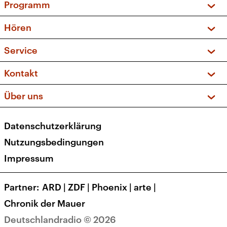
Programm
Vorschau und Rückschau
Hören
Sendungen und Podcasts
Livestream
Service
Musikliste
Frequenzen (UKW + DAB+)
FAQ
Kontakt
Kakadu – Das Kinderprogramm
Apps
Archiv
Hörerservice
Über uns
Newsletter
Social Media
Deutschlandradio
RSS
Datenschutzerklärung
Presse
Veranstaltungen
Nutzungsbedingungen
Karriere
Impressum
Transparenz
Korrekturen und Richtigstellungen
Partner
ARD
|
ZDF
|
Phoenix
|
arte
|
Barrierefreiheit
Chronik der Mauer
Deutschlandradio © 2026