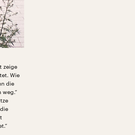
t zeige
tet. Wie
nn die
h weg.“
atze
die
t
t.“