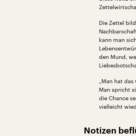
Zettelwirtscha
Die Zettel bil
Nachbarschaft:
kann man sich
Lebensentwürf
den Mund, wen
Liebesbotscha
„Man hat das 
Man spricht si
die Chance se
vielleicht wied
Notizen befl