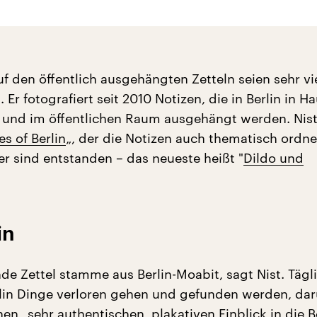
 den öffentlich ausgehängten Zetteln seien sehr vie
. Er fotografiert seit 2010 Notizen, die in Berlin in Ha
nd im öffentlichen Raum ausgehängt werden. Nist
es of Berlin
„, der die Notizen auch thematisch ordne
r sind entstanden – das neueste heißt "
Dildo und
in
de Zettel stamme aus Berlin-Moabit, sagt Nist. Tägl
lin Dinge verloren gehen und gefunden werden, da
nen „sehr authentischen, plakativen Einblick in die B