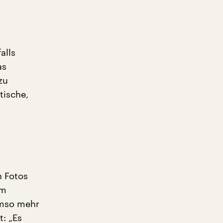
alls
as
zu
tische,
 Fotos
im
umso mehr
t: „Es