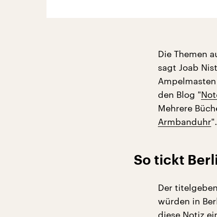
Die Themen auf
sagt Joab Nist
Ampelmasten u
den Blog "
Not
Mehrere Büche
Armbanduhr
".
So tickt Berl
Der titelgeben
würden in Ber
diese Notiz ei