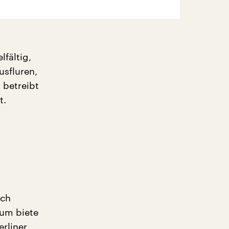
lfältig,
usfluren,
 betreibt
t.
ich
rum biete
erliner