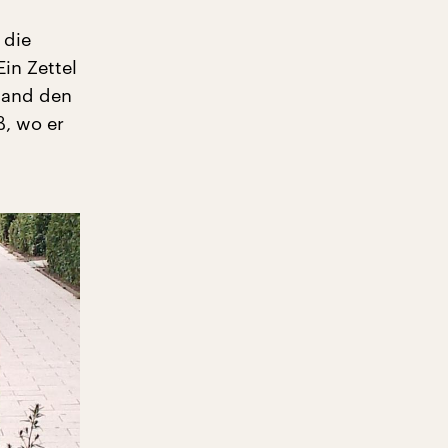
 die
Ein Zettel
emand den
ß, wo er