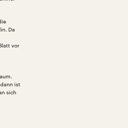
die
lin. Da
latt vor
Raum.
 dann ist
an sich