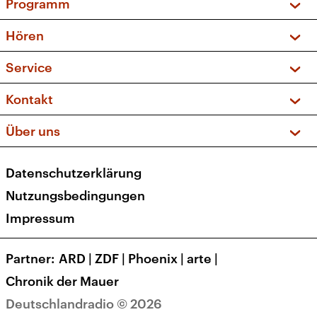
Programm
Vorschau und Rückschau
Hören
Sendungen und Podcasts
Livestream
Service
Musikliste
Frequenzen (UKW + DAB+)
FAQ
Kontakt
Kakadu – Das Kinderprogramm
Apps
Archiv
Hörerservice
Über uns
Newsletter
Social Media
Deutschlandradio
RSS
Datenschutzerklärung
Presse
Veranstaltungen
Nutzungsbedingungen
Karriere
Impressum
Transparenz
Korrekturen und Richtigstellungen
Partner
ARD
|
ZDF
|
Phoenix
|
arte
|
Barrierefreiheit
Chronik der Mauer
Deutschlandradio © 2026